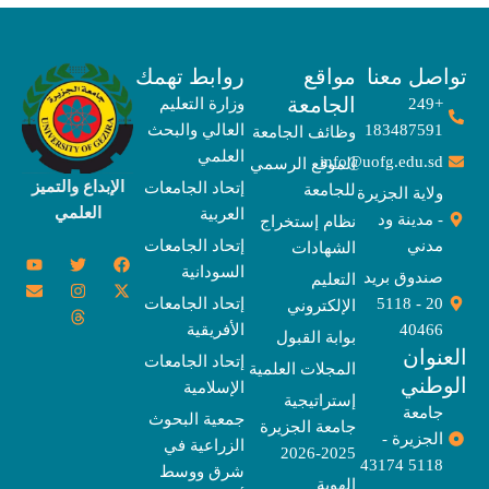
صل معنا
مواقع
روابط تهمك
الجامعة
+249
وزارة التعليم
183487591
العالي والبحث
وظائف الجامعة
العلمي
info@uofg.edu.sd
الموقع الرسمي
الإبداع والتميز
إتحاد الجامعات
للجامعة
ولاية الجزيرة
العلمي
العربية
- مدينة ود
نظام إستخراج
مدني
إتحاد الجامعات
الشهادات
Y
E
T
T
I
X
F
السودانية
o
n
w
n
h
a
-
صندوق بريد
التعليم
u
v
s
r
i
c
t
20 - 5118
إتحاد الجامعات
الإلكتروني
e
t
e
t
t
w
e
u
l
a
a
t
b
i
40466
الأفريقية
بوابة القبول
b
o
e
g
d
o
t
نوان
e
p
s
r
r
o
t
إتحاد الجامعات
المجلات العلمية
e
a
e
k
وطني
الإسلامية
m
r
إستراتيجية
جامعة
جمعية البحوث
جامعة الجزيرة
الجزيرة -
الزراعية في
2025-2026
5118 43174
شرق ووسط
الهوية