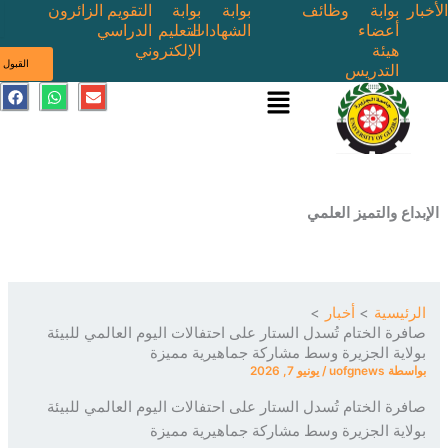
بوابة
وظائف
بوابة
بوابة
التقويم
الزائرون
أعضاء
الشهادات
التعليم
الدراسي
هيئة
الإلكتروني
ى
القبول
التدريس
القائمة
E
W
F
a
h
n
c
a
v
e
t
e
b
s
l
o
a
o
o
p
p
k
p
e
ع والتميز العلمي
ئيسية
أخبار
رة الختام تُسدل الستار على احتفالات اليوم العالمي للبيئة
اية الجزيرة وسط مشاركة جماهيرية مميزة
سطة
uofgnews
/
يونيو 7, 2026
رة الختام تُسدل الستار على احتفالات اليوم العالمي للبيئة
اية الجزيرة وسط مشاركة جماهيرية مميزة