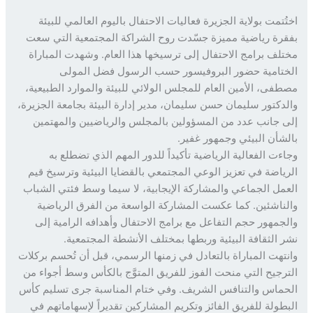
ُتمت بولاية الجزيرة فعاليات الاحتفال باليوم العالمي للبيئة
رة رياضية مميزة جسّدت روح الشراكة المجتمعية التي سعت
لف برامج الاحتفال إلى ترسيخها هذا العام. وشهدت المباراة
تامية حضور البروفيسور حسب الرسول فضل المولى
فى، الأمين العام للمجلس الولائي للبيئة والموارد الطبيعية،
دكتور سليمان حسن سليمان، مدير إدارة البيئة بجامعة الجزيرة،
 جانب عدد من المسؤولين بالمجلس والرياضيين والمهتمين
شأن البيئي وجمهور غفير.
ءت الفعالية الرياضية تأكيداً للدور المهم الذي تضطلع به
ياضة في تعزيز الوعي المجتمعي بالقضايا البيئية وترسيخ قيم
مل الجماعي والمشاركة الإيجابية، لا سيما وسط فئتي الشباب
ناشئين. كما عكست المشاركة الواسعة من الفرق الرياضية
جمهور حجم التفاعل مع برامج الاحتفال وأهدافه الرامية إلى
 الثقافة البيئية وربطها بمختلف الأنشطة المجتمعية.
تهت المباراة بالتعادل في زمنها الرسمي، قبل أن تُحسم بركلات
رجيح التي منحت الفوز للفريق المتوَّج بالكأس وسط أجواء من
ماس والتنافس الشريف. وفي ختام المناسبة جرى تسليم كأس
طولة للفريق الفائز وتكريم المشاركين تقديراً لإسهاماتهم في