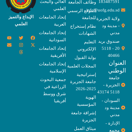
183487591
العالي والبحث
وظائف الجامعة
العلمي
info@uofg.edu.sd
الموقع الرسمي
الإبداع والتميز
إتحاد الجامعات
للجامعة
ولاية الجزيرة
العلمي
العربية
- مدينة ود
نظام إستخراج
مدني
إتحاد الجامعات
الشهادات
Y
E
T
T
I
X
F
السودانية
o
n
w
n
h
a
-
صندوق بريد
التعليم
u
v
s
r
i
c
t
20 - 5118
إتحاد الجامعات
الإلكتروني
e
t
e
t
t
w
e
u
l
a
a
t
b
i
40466
الأفريقية
بوابة القبول
b
o
e
g
d
o
t
نوان
e
p
s
r
r
o
t
إتحاد الجامعات
المجلات العلمية
e
a
e
k
وطني
الإسلامية
m
r
إستراتيجية
جامعة
جمعية البحوث
جامعة الجزيرة
الجزيرة -
الزراعية في
2025-2026
5118 43174
شرق ووسط
الهوية
السودان -
أفريقيا
المؤسسية
مدينة ود
إشراقة جامعة
مدني
الجزيرة
الإدارة -
ميثاق العمل
مجمع