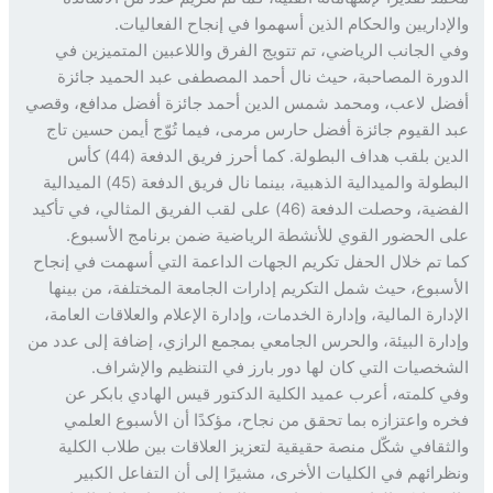
إداريين والحكام الذين أسهموا في إنجاح الفعاليات.
 الجانب الرياضي، تم تتويج الفرق واللاعبين المتميزين في
ورة المصاحبة، حيث نال أحمد المصطفى عبد الحميد جائزة
ل لاعب، ومحمد شمس الدين أحمد جائزة أفضل مدافع، وقصي
 القيوم جائزة أفضل حارس مرمى، فيما تُوّج أيمن حسين تاج
الدين بلقب هداف البطولة. كما أحرز فريق الدفعة (44) كأس
البطولة والميدالية الذهبية، بينما نال فريق الدفعة (45) الميدالية
الفضية، وحصلت الدفعة (46) على لقب الفريق المثالي، في تأكيد
 الحضور القوي للأنشطة الرياضية ضمن برنامج الأسبوع.
 تم خلال الحفل تكريم الجهات الداعمة التي أسهمت في إنجاح
سبوع، حيث شمل التكريم إدارات الجامعة المختلفة، من بينها
دارة المالية، وإدارة الخدمات، وإدارة الإعلام والعلاقات العامة،
ارة البيئة، والحرس الجامعي بمجمع الرازي، إضافة إلى عدد من
خصيات التي كان لها دور بارز في التنظيم والإشراف.
 كلمته، أعرب عميد الكلية الدكتور قيس الهادي بابكر عن
ه واعتزازه بما تحقق من نجاح، مؤكدًا أن الأسبوع العلمي
ثقافي شكّل منصة حقيقية لتعزيز العلاقات بين طلاب الكلية
رائهم في الكليات الأخرى، مشيرًا إلى أن التفاعل الكبير