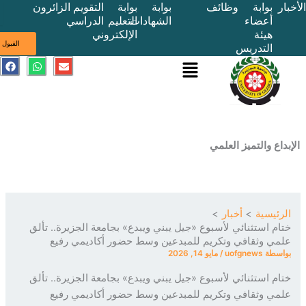
بوابة
وظائف
بوابة
بوابة
التقويم
الزائرون
أعضاء
الشهادات
التعليم
الدراسي
هيئة
الإلكتروني
ى
القبول
التدريس
القائمة
E
W
F
a
h
n
c
a
v
e
t
e
b
s
l
o
a
o
o
p
p
k
p
e
ع والتميز العلمي
ئيسية
أخبار
م استثنائي لأسبوع «جيل يبني ويبدع» بجامعة الجزيرة.. تألق
ي وثقافي وتكريم للمبدعين وسط حضور أكاديمي رفيع
سطة
uofgnews
/
مايو 14, 2026
م استثنائي لأسبوع «جيل يبني ويبدع» بجامعة الجزيرة.. تألق
ي وثقافي وتكريم للمبدعين وسط حضور أكاديمي رفيع