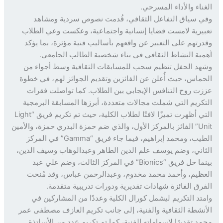
ناء والأداء المسرحي.
 سياق التفاعل الثقافي، قُدمت نصوص سردية ومشاهد
يرية لامست قضايا إنسانية واجتماعية، وعكست وعي الطلاب
رتهم على التعبير عن واقعهم بأساليب فنية مؤثرة، بما يؤكد
ية النشاط الثقافي في بناء شخصية الطالب الجامعي.
د الحفل تنظيم سحب للمسابقات الثقافية وسط أجواء من
ماس، حيث أُعلن عن الفائزين وتقديم الجوائز لهم، في خطوة
ت روح التنافس الإيجابي بين الطلاب. كما تواصلت فقرات
كريم التي شملت مجالات متعددة، أبرزها المسابقة البرمجية
التي أظهرت تميزًا لافتًا لطلاب الكلية، حيث تم تكريم فريق “Light
Unit” الفائز بالمركز الأول، والذي ضم حمزة البدري حمزة، والأمين
الطيب، ومحمد إبراهيم، فيما جاء فريق “Gamma” في المركز
اني، وضم يوسف علم الدين الطاهر وعبدالوهاب وسيف الدين،
بينما حل فريق “Bionics” في المركز الثالث، وضم علي عبد
ظيم، وأحمد محمد مخدوم، وعبدالرحمن عباس، وقد مُنحت
رق الفائزة شهادات تقديرية ودورات تدريبية متقدمة.
تد التكريم ليشمل كورال الكلية وعددًا من المشاركين في
نشطة الثقافية والفنية، إلى جانب تكريم العازف مصطفى عمر
د تقديرًا لإسهاماته الفنية، كما تم تكريم عدد من الأساتذة