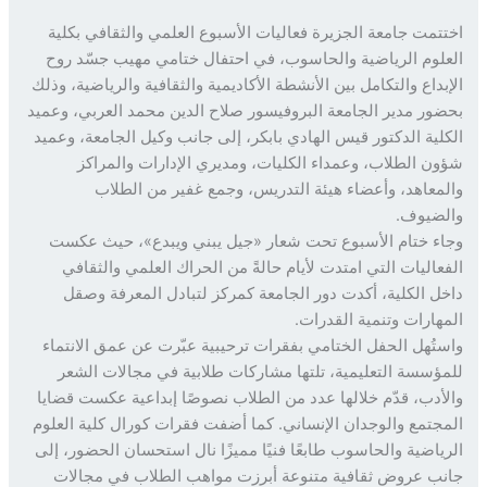
تمت جامعة الجزيرة فعاليات الأسبوع العلمي والثقافي بكلية
لوم الرياضية والحاسوب، في احتفال ختامي مهيب جسّد روح
بداع والتكامل بين الأنشطة الأكاديمية والثقافية والرياضية، وذلك
ور مدير الجامعة البروفيسور صلاح الدين محمد العربي، وعميد
لية الدكتور قيس الهادي بابكر، إلى جانب وكيل الجامعة، وعميد
ن الطلاب، وعمداء الكليات، ومديري الإدارات والمراكز
معاهد، وأعضاء هيئة التدريس، وجمع غفير من الطلاب
ضيوف.
ء ختام الأسبوع تحت شعار «جيل يبني ويبدع»، حيث عكست
عاليات التي امتدت لأيام حالةً من الحراك العلمي والثقافي
ل الكلية، أكدت دور الجامعة كمركز لتبادل المعرفة وصقل
هارات وتنمية القدرات.
تُهل الحفل الختامي بفقرات ترحيبية عبّرت عن عمق الانتماء
ؤسسة التعليمية، تلتها مشاركات طلابية في مجالات الشعر
أدب، قدّم خلالها عدد من الطلاب نصوصًا إبداعية عكست قضايا
جتمع والوجدان الإنساني. كما أضفت فقرات كورال كلية العلوم
ياضية والحاسوب طابعًا فنيًا مميزًا نال استحسان الحضور، إلى
ب عروض ثقافية متنوعة أبرزت مواهب الطلاب في مجالات