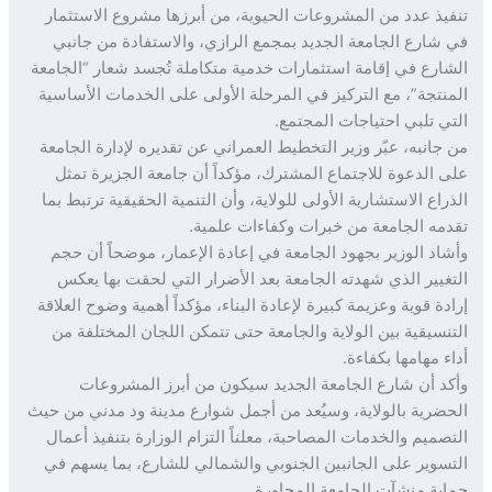
يذ عدد من المشروعات الحيوية، من أبرزها مشروع الاستثمار
شارع الجامعة الجديد بمجمع الرازي، والاستفادة من جانبي
ارع في إقامة استثمارات خدمية متكاملة تُجسد شعار “الجامعة
نتجة”، مع التركيز في المرحلة الأولى على الخدمات الأساسية
ي تلبي احتياجات المجتمع.
جانبه، عبّر وزير التخطيط العمراني عن تقديره لإدارة الجامعة
 الدعوة للاجتماع المشترك، مؤكداً أن جامعة الجزيرة تمثل
راع الاستشارية الأولى للولاية، وأن التنمية الحقيقية ترتبط بما
مه الجامعة من خبرات وكفاءات علمية.
اد الوزير بجهود الجامعة في إعادة الإعمار، موضحاً أن حجم
غيير الذي شهدته الجامعة بعد الأضرار التي لحقت بها يعكس
دة قوية وعزيمة كبيرة لإعادة البناء، مؤكداً أهمية وضوح العلاقة
نسيقية بين الولاية والجامعة حتى تتمكن اللجان المختلفة من
ء مهامها بكفاءة.
د أن شارع الجامعة الجديد سيكون من أبرز المشروعات
ضرية بالولاية، وسيُعد من أجمل شوارع مدينة ود مدني من حيث
صميم والخدمات المصاحبة، معلناً التزام الوزارة بتنفيذ أعمال
سوير على الجانبين الجنوبي والشمالي للشارع، بما يسهم في
ية منشآت الجامعة المجاورة.