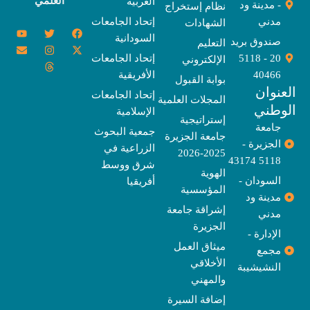
العلمي
العربية
- مدينة ود
نظام إستخراج
مدني
إتحاد الجامعات
الشهادات
Y
E
T
T
I
X
F
السودانية
o
n
w
n
h
a
-
صندوق بريد
التعليم
u
v
s
r
i
c
t
20 - 5118
إتحاد الجامعات
الإلكتروني
e
t
e
t
t
w
e
u
l
a
a
t
b
i
40466
الأفريقية
بوابة القبول
b
o
e
g
d
o
t
نوان
e
p
s
r
r
o
t
إتحاد الجامعات
المجلات العلمية
e
a
e
k
وطني
الإسلامية
m
r
إستراتيجية
جامعة
جمعية البحوث
جامعة الجزيرة
الجزيرة -
الزراعية في
2025-2026
5118 43174
شرق ووسط
الهوية
السودان -
أفريقيا
المؤسسية
مدينة ود
إشراقة جامعة
مدني
الجزيرة
الإدارة -
ميثاق العمل
مجمع
الأخلاقي
النشيشيبة
والمهني
إضافة السيرة