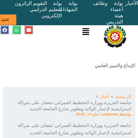
بوابة
وظائف
بوابة
بوابة
التقويم
الزائرون
أعضاء
الشهادات
التعليم
الدراسي
هيئة
الإلكتروني
ى
القبول
التدريس
القائمة
E
W
F
a
h
n
c
a
v
e
t
e
b
s
l
o
a
o
o
p
p
k
p
e
ع والتميز العلمي
ئيسية
أخبار
عة الجزيرة ووزارة التخطيط العمراني تتفقان على شراكة
راتيجية لإعمار الولاية وتطوير شارع الجامعة الجديد
سطة
uofgnews
/
مايو 14, 2026
عة الجزيرة ووزارة التخطيط العمراني تتفقان على شراكة
راتيجية لإعمار الولاية وتطوير شارع الجامعة الجديد