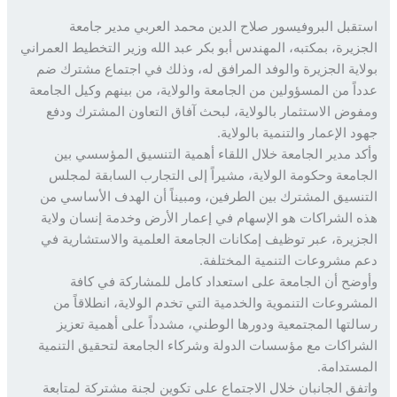
قبل البروفيسور صلاح الدين محمد العربي مدير جامعة
زيرة، بمكتبه، المهندس أبو بكر عبد الله وزير التخطيط العمراني
اية الجزيرة والوفد المرافق له، وذلك في اجتماع مشترك ضم
اً من المسؤولين من الجامعة والولاية، من بينهم وكيل الجامعة
وض الاستثمار بالولاية، لبحث آفاق التعاون المشترك ودفع
 الإعمار والتنمية بالولاية.
د مدير الجامعة خلال اللقاء أهمية التنسيق المؤسسي بين
امعة وحكومة الولاية، مشيراً إلى التجارب السابقة لمجلس
نسيق المشترك بين الطرفين، ومبيناً أن الهدف الأساسي من
 الشراكات هو الإسهام في إعمار الأرض وخدمة إنسان ولاية
زيرة، عبر توظيف إمكانات الجامعة العلمية والاستشارية في
 مشروعات التنمية المختلفة.
ضح أن الجامعة على استعداد كامل للمشاركة في كافة
شروعات التنموية والخدمية التي تخدم الولاية، انطلاقاً من
لتها المجتمعية ودورها الوطني، مشدداً على أهمية تعزيز
راكات مع مؤسسات الدولة وشركاء الجامعة لتحقيق التنمية
ستدامة.
فق الجانبان خلال الاجتماع على تكوين لجنة مشتركة لمتابعة