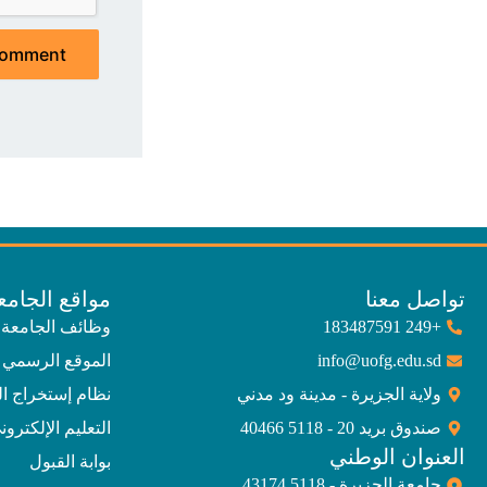
تواصل معنا
مواقع الجامع
+249 183487591
وظائف الجامعة
info@uofg.edu.sd
الموقع الرسمي 
ولاية الجزيرة - مدينة ود مدني
نظام إستخراج ا
صندوق بريد 20 - 5118 40466
التعليم الإلكترون
العنوان الوطني
بوابة القبول
جامعة الجزيرة - 5118 43174