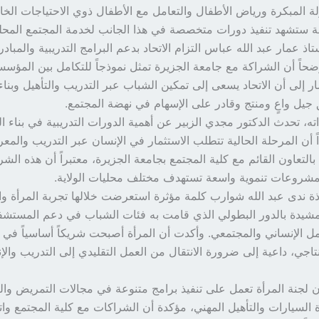
ة المبكرة ورياض الأطفال والتعامل مع الأطفال ذوي الاحتياجات الخا
لة ستشهد تنفيذ دورات متخصصة في هذا الجانب لخدمة المجتمع المحل
ستاذ عمار عبد الله عباس التزام الاتحاد بدعم البرامج التدريبية والمباد
حاً أن الشراكة مع جامعة الجزيرة تمثل نموذجاً للتكامل بين المؤسسا
ار إلى أن الاتحاد يسعى إلى تمكين الشباب عبر التدريب والتأهيل وبناء
يل واعٍ ومنتج وقادر على الإسهام في نهضة المجتمع.
ه، تحدث الدكتور مجدي الزبير عن أهمية الدورات التدريبية في بناء ا
 أن المرحلة الحالية تتطلب الاستثمار في الإنسان عبر التدريب والمع
 بالتعاون القائم مع كلية المجتمع بجامعة الجزيرة، معتبراً أن هذه الش
لمشروعات تنموية واسعة تستهدف مختلف محليات الولاية.
ة ندى عبد الله شوارب كلمة مؤثرة استعرضت خلالها تجربة المرأة و
مشيدة بالدور البطولي الذي قامت به فئات الشباب في دعم المستش
مل الإنساني والمجتمعي. وأكدت أن المرأة أصبحت شريكاً أساسياً في 
تاجي، داعية إلى ضرورة الانتقال من العمل التقليدي إلى التدريب والإنت
 لجنة المرأة تعمل على تنفيذ برامج متنوعة في مجالات التمريض وا
ة السيارات والتأهيل المهني، مؤكدة أن الشراكات مع كلية المجتمع وات