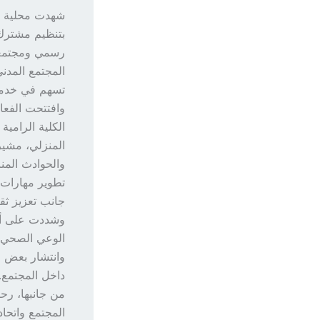
شهدت محلية ال
بتنظيم مشترك 
رسمي ومجتمعي 
المجتمع المدن
تسهم في خدمة 
وافتتحت الفعا
الكلية الرامية
المنزلي، مشير
والحوادث المن
تطوير مهارات 
جانب تعزيز ثق
وشددت على أن 
الوعي الصحي و
وانتشار بعض ال
داخل المجتمع.
من جانبها، رح
المجتمع واتحا