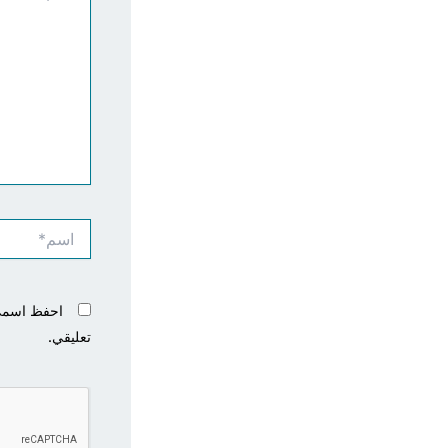
اسم*
احفظ اسمي، 
تعليقي.