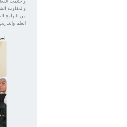
واختُتمت الفع
والمقاومة الش
من البرامج ال
العلم والتدري
الصور