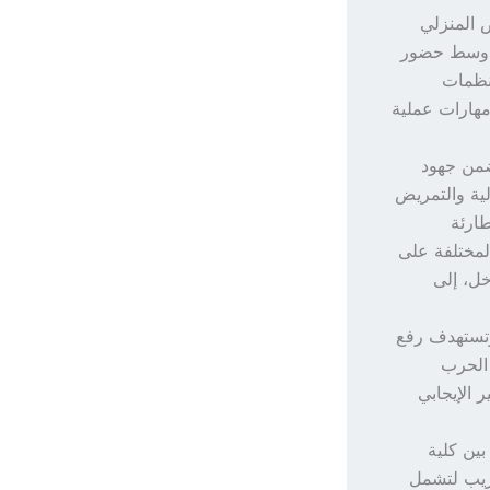
 المنزلي
، وسط حضور
نظمات
مهارات عملية
ضمن جهود
لية والتمريض
طارئة
لمختلفة على
خل، إلى
وتستهدف رفع
 الحرب
 الإيجابي
بين كلية
دريب لتشمل