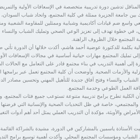
مناقل تدشين دورة تدريبية متخصصة في الإسعافات الأولية والتمريض
بين جامعة الجزيرة ممثلة في كلية المجتمع، واتحاد شباب السودان
واسع ضم قيادات أكاديمية وشبابية وممثلين للمقاومة الشعبية وم
ي، في خطوة تهدف إلى تعزيز الوعي الصحي وتمليك الشباب والنساء 
المجتمع خلال الظروف الراهنة.
لية بكلمة للدكتورة عوضية أحمد هاشم، أكدت خلالها أن الدورة تأتي 
 إلى تمليك المجتمع مهارات حياتية أساسية في مجالات الإسعافات الأو
ة إلى أهمية التدريب في بناء مجتمع قادر على التعامل مع الحالات ال
زلية والأزمات الصحية. وأوضحت أن كلية المجتمع تعمل عبر برامجها ا
الشباب والنساء وفتح آفاق جديدة للتأهيل المهني وتحسين مصادر الد
افة العمل الطوعي وخدمة المجتمع.
الكلية تطرح برامج تدريبية متنوعة تستوعب جميع فئات المجتمع، 
المجتمعي، خاصة في ظل التحديات الصحية والإنسانية التي فرضتها
أمراض والأوبئة، مؤكدة أن التدريب العملي يمثل أحد أهم أدوات التغيير
بت الأستاذة ياسمين بالمشاركين في الدورة، مشيدة بالشراكة القائمة 
د الشباب ومؤسسات المجتمع المحلي. وأكدت أهمية توسيع برامج الت