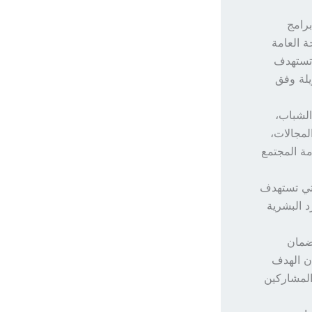
رامج
ة العامة
ة تستهدف
لة وفق
الشباب،
لمجالات،
مة المجتمع
لتي تستهدف
د البشرية
لضمان
ن الهدف
المشاركين