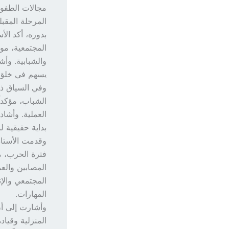
مجالات الطفول
المرحلة المقب
بدوره، أكد الأ
المجتمعية، موض
والشبابية. وأش
يسهم في خلق ج
وفي السياق ذات
الشباب، مؤكداً
العملية. وأشاد
بداية حقيقية 
وقدمت الأستاذ
فترة الحرب، 
المصابين والع
المجتمعي والإن
المهارات.
وأشارت إلى أن
المنزلية وقياد