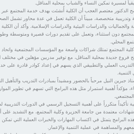
قياً لمسيرة تمكين النساء والشباب بمحلية المناقل.
ح الدكتور معتصم العجب أن الكلية أُنشئت بهدف خدمة المجتمع عبر ب
ية وتدريبية متخصصة، مبيناً أن الكلية تعمل في عدة محاور تشمل الصح
ية والجماليات والدراسات البيئية والدراسات الإسلامية. وأكد أن الكلي
لمجتمع دون استثناء، وتعمل على تقديم دورات قصيرة ومتوسطة وطوي
تمع المحلي.
كلية المجتمع تمتلك شراكات واسعة مع المؤسسات المجتمعية واتحاد 
 فروع جديدة بمحلية المناقل، مع توفير مدربين مؤهلين في مختلف ا
التدريب العملي والتطبيقي الذي يسهم في إعداد كوادر قادرة على خد
التنمية.
اذ جبرين النيل مرحباً بالحضور ومشيداً بمبادرات التدريب والتأهيل ا
، مؤكداً أهمية استمرار مثل هذه البرامج التي تسهم في تطوير الموار
المجتمعي.
ة تأكيداً متكرراً على أهمية التسجيل الرسمي في الدورات التدريبية 
ادات معتمدة من جامعة الجزيرة وكلية المجتمع، مع التشديد على أ
ه البرامج يتمثل في اكتساب المهارات والخبرات العملية التي تمكن 
هم والمساهمة في عملية التنمية والإعمار.