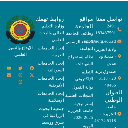
صل معنا
مواقع
روابط تهمك
الجامعة
+249
وزارة التعليم
183487591
العالي والبحث
وظائف الجامعة
العلمي
info@uofg.edu.sd
الموقع الرسمي
الإبداع والتميز
إتحاد الجامعات
للجامعة
ولاية الجزيرة
العلمي
العربية
- مدينة ود
نظام إستخراج
مدني
إتحاد الجامعات
الشهادات
Y
E
T
T
I
X
F
السودانية
o
n
w
n
h
a
-
صندوق بريد
التعليم
u
v
s
r
i
c
t
20 - 5118
إتحاد الجامعات
الإلكتروني
e
t
e
t
t
w
e
u
l
a
a
t
b
i
40466
الأفريقية
بوابة القبول
b
o
e
g
d
o
t
نوان
e
p
s
r
r
o
t
إتحاد الجامعات
المجلات العلمية
e
a
e
k
وطني
الإسلامية
m
r
إستراتيجية
جامعة
جمعية البحوث
جامعة الجزيرة
الجزيرة -
الزراعية في
2025-2026
5118 43174
شرق ووسط
الهوية