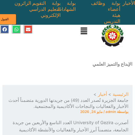
بوابة
وظائف
بوابة
بوابة
التقويم
الزائرون
أعضاء
الشهادات
التعليم
الدراسي
هيئة
الإلكتروني
ى
القبول
التدريس
القائمة
E
W
F
a
h
n
c
a
v
e
t
e
b
s
l
o
a
o
o
p
p
k
p
e
ع والتميز العلمي
ئيسية
أخبار
جامعة الجزيرة تُصدر العدد (49) من جريدتها الدورية متضمناً أحدث
خبار والفعاليات والنجاحات الأكاديمية والمجتمعية.
سطة
admin
/
مايو 24, 2026
درت
University of Gezira
العدد التاسع والأربعين من جريدة
امعة، متضمناً أبرز الأخبار والفعاليات والأنشطة الأكاديمية