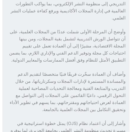
دريجي إلى منظومة النشر الإلكتروني، بما يواكب التطورات
المية في إدارة المجلات الأكاديمية ويرفع كفاءة عمليات النشر
لمي.
ضح أن المرحلة الأولى شملت عددًا من المجلات العلمية، على
تتواصل الورش التدريبية لتشمل بقية المجلات، ومن بينها
جلة الاقتصادية، مشيرًا إلى أن العمادة تعمل على تقييم
ياجات كل مجلة وتوفير الدعم الفني والإداري اللازم، بما يضمن
طبيق الأمثل للنظام وفق أفضل الممارسات والمعايير الدولية.
اف أن العمادة سخّرت فريقًا فنيًا متخصصًا لتقديم الدعم
مساندة المستمرة لإدارات المجلات وسكرتارياتها، من خلال
دريب والمتابعة الفنية ومعالجة التحديات المصاحبة لعملية
حول الرقمي، داعيًا القائمين على المجلات إلى التواصل مع
مادة لعرض احتياجاتهم ومقترحاتهم، بما يسهم في تطوير الأداء
قيق التكامل بين المجلات العلمية بالجامعة.
وأشار إلى أن اعتماد نظام (OJS) يمثل خطوة استراتيجية في
رة تحديث منظومة النشر العلمي بجامعة الجزيرة، لما يوفره