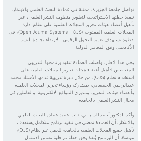
صل جامعة الجزيرة، ممثلة في عمادة البحث العلمي والابتكار،
يذ خطتها الاستراتيجية لتطوير منظومة النشر العلمي، عبر
يل أعضاء هيئات تحرير المجلات العلمية على نظام إدارة
المجلات العلمية المفتوحة (Open Journal Systems – OJS)، في
ة تستهدف تعزيز التحول الرقمي والارتقاء بجودة النشر
كاديمي وفق المعايير الدولية.
 هذا الإطار، واصلت العمادة تنفيذ برنامجها التدريبي
تخصص لتأهيل أعضاء هيئات تحرير المجلات العلمية على
استخدام نظام (OJS)، من خلال دورة تدريبية قدمها الأستاذ محمد
الرحمن الجميعابي، بمشاركة رؤساء تحرير المجلات العلمية،
ضاء هيئات التحرير، ومديري المواقع الإلكترونية، والعاملين في
ل النشر العلمي بالجامعة.
د الدكتور أحمد السماني، نائب عميد عمادة البحث العلمي
ابتكار، أن العمادة تمضي في تنفيذ برنامج متكامل يستهدف
تأهيل جميع المجلات العلمية بالجامعة للعمل عبر نظام (OJS)،
حًا أن البرنامج يُنفذ وفق خطة مرحلية تضمن الانتقال