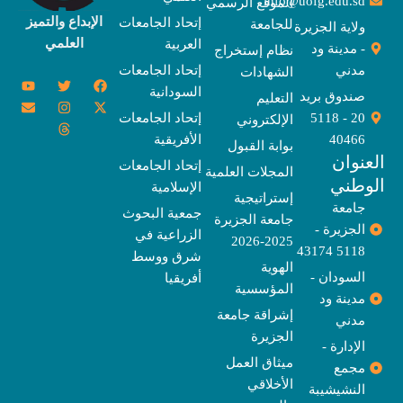
info@uofg.edu.sd
الموقع الرسمي
الإبداع والتميز
إتحاد الجامعات
للجامعة
ولاية الجزيرة
العلمي
العربية
- مدينة ود
نظام إستخراج
مدني
إتحاد الجامعات
الشهادات
Y
E
T
T
I
X
F
السودانية
o
n
w
n
h
a
-
صندوق بريد
التعليم
u
v
s
r
i
c
t
20 - 5118
إتحاد الجامعات
الإلكتروني
e
t
e
t
t
w
e
u
l
a
a
t
b
i
40466
الأفريقية
بوابة القبول
b
o
e
g
d
o
t
نوان
e
p
s
r
r
o
t
إتحاد الجامعات
المجلات العلمية
e
a
e
k
وطني
الإسلامية
m
r
إستراتيجية
جامعة
جمعية البحوث
جامعة الجزيرة
الجزيرة -
الزراعية في
2025-2026
5118 43174
شرق ووسط
الهوية
السودان -
أفريقيا
المؤسسية
مدينة ود
إشراقة جامعة
مدني
الجزيرة
الإدارة -
ميثاق العمل
مجمع
الأخلاقي
النشيشيبة