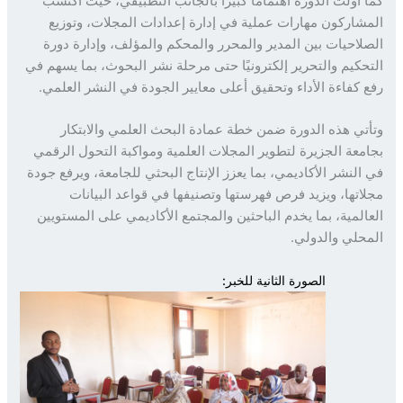
 أولت الدورة اهتمامًا كبيرًا بالجانب التطبيقي، حيث اكتسب
شاركون مهارات عملية في إدارة إعدادات المجلات، وتوزيع
لاحيات بين المدير والمحرر والمحكم والمؤلف، وإدارة دورة
حكيم والتحرير إلكترونيًا حتى مرحلة نشر البحوث، بما يسهم في
 كفاءة الأداء وتحقيق أعلى معايير الجودة في النشر العلمي.
تي هذه الدورة ضمن خطة عمادة البحث العلمي والابتكار
معة الجزيرة لتطوير المجلات العلمية ومواكبة التحول الرقمي
النشر الأكاديمي، بما يعزز الإنتاج البحثي للجامعة، ويرفع جودة
اتها، ويزيد فرص فهرستها وتصنيفها في قواعد البيانات
المية، بما يخدم الباحثين والمجتمع الأكاديمي على المستويين
حلي والدولي.
الصورة الثانية للخبر: