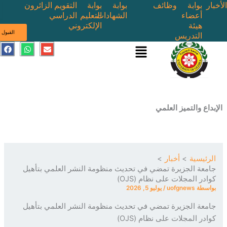
بوابة
وظائف
بوابة
بوابة
التقويم
الزائرون
أعضاء
الشهادات
التعليم
الدراسي
هيئة
الإلكتروني
ى
القبول
التدريس
القائمة
E
W
F
a
h
n
c
a
v
e
t
e
b
s
l
o
a
o
o
p
p
k
p
e
ع والتميز العلمي
ئيسية
أخبار
عة الجزيرة تمضي في تحديث منظومة النشر العلمي بتأهيل
ر المجلات على نظام (OJS)
سطة
uofgnews
/
يوليو 5, 2026
عة الجزيرة تمضي في تحديث منظومة النشر العلمي بتأهيل
ر المجلات على نظام (OJS)