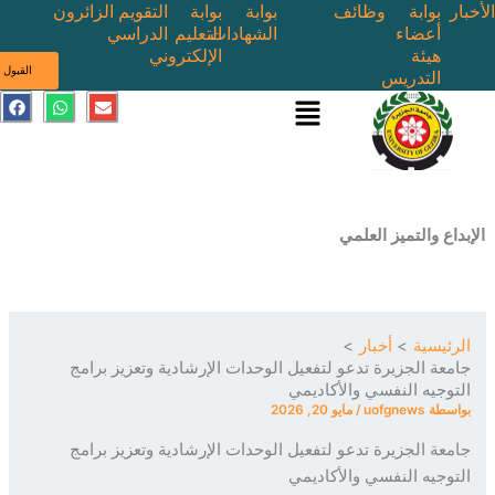
بوابة
وظائف
بوابة
بوابة
التقويم
الزائرون
أعضاء
الشهادات
التعليم
الدراسي
هيئة
الإلكتروني
ى
القبول
التدريس
القائمة
E
W
F
a
h
n
c
a
v
e
t
e
b
s
l
o
a
o
o
p
p
k
p
e
ع والتميز العلمي
ئيسية
أخبار
عة الجزيرة تدعو لتفعيل الوحدات الإرشادية وتعزيز برامج
وجيه النفسي والأكاديمي
سطة
uofgnews
/
مايو 20, 2026
عة الجزيرة تدعو لتفعيل الوحدات الإرشادية وتعزيز برامج
وجيه النفسي والأكاديمي