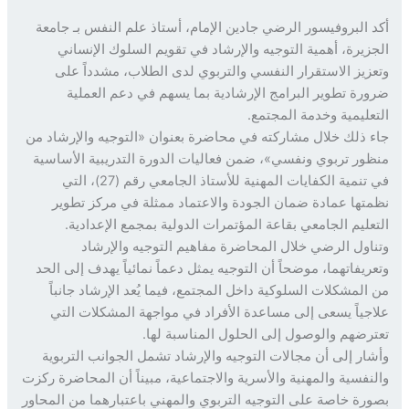
 البروفيسور الرضي جادين الإمام، أستاذ علم النفس بـ جامعة
زيرة، أهمية التوجيه والإرشاد في تقويم السلوك الإنساني
زيز الاستقرار النفسي والتربوي لدى الطلاب، مشدداً على
رة تطوير البرامج الإرشادية بما يسهم في دعم العملية
عليمية وخدمة المجتمع.
 ذلك خلال مشاركته في محاضرة بعنوان «التوجيه والإرشاد من
ور تربوي ونفسي»، ضمن فعاليات الدورة التدريبية الأساسية
في تنمية الكفايات المهنية للأستاذ الجامعي رقم (27)، التي
تها عمادة ضمان الجودة والاعتماد ممثلة في مركز تطوير
عليم الجامعي بقاعة المؤتمرات الدولية بمجمع الإعدادية.
اول الرضي خلال المحاضرة مفاهيم التوجيه والإرشاد
ريفاتهما، موضحاً أن التوجيه يمثل دعماً نمائياً يهدف إلى الحد
المشكلات السلوكية داخل المجتمع، فيما يُعد الإرشاد جانباً
جياً يسعى إلى مساعدة الأفراد في مواجهة المشكلات التي
رضهم والوصول إلى الحلول المناسبة لها.
ار إلى أن مجالات التوجيه والإرشاد تشمل الجوانب التربوية
نفسية والمهنية والأسرية والاجتماعية، مبيناً أن المحاضرة ركزت
رة خاصة على التوجيه التربوي والمهني باعتبارهما من المحاور