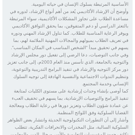
ساسية المرتبطة بسلوك الإنسان في حياته اليومية.
ضح أن الإرشاد الأكاديمي يُعد من أهم أنواع الإرشاد، لدوره في
عدة الطلاب على تجاوز المشكلات الأكاديمية، سواء المرتبطة
تعثر الدراسي أو دعم المتفوقين، بما يحقق التوافق الأكاديمي
فر الرعاية المناسبة للطلاب. كما تناول الإرشاد المهني ودوره
تعريف الطلاب بميولهم والمجالات المهنية الملائمة لهم، بما
م في تحقيق مبدأ “الشخص المناسب في المكان المناسب”.
 جانب التوصيات، دعا الرضي إلى تفعيل دور مجلس الإرشاد
والتوجيه بالجامعة، الذي تأسس منذ العام 2003م، إلى جانب تعزيز
 مركز التوجيه والإرشاد في تنفيذ البرامج التدريبية والتوعوية،
ظيم الندوات الاجتماعية والنفسية الهادفة إلى توجيه السلوك
نساني وخدمة المجتمع.
 أوصى بإنشاء وحدات إرشادية على مستوى الكليات لمتابعة
يذ البرامج والتوصيات الإرشادية، بما يسهم في تخفيف العبء
عمادة شؤون الطلاب وتعزيز دورها في رعاية الطلاب ومعالجة
ضايا السلوكية وفق اللوائح المنظمة.
ار إلى أن التطورات التكنولوجية الحديثة وانتشار بعض الظواهر
لوكية السالبة، مثل المخدرات والانحرافات الفكرية، تتطلب
تف جهود المؤسسات التعليمية والأسر ورجال الدين والمعلمين