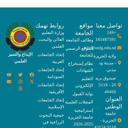
صل معنا
مواقع
روابط تهمك
الجامعة
+249
وزارة التعليم
183487591
العالي والبحث
وظائف الجامعة
العلمي
info@uofg.edu.sd
الموقع الرسمي
الإبداع والتميز
إتحاد الجامعات
للجامعة
ولاية الجزيرة
العلمي
العربية
- مدينة ود
نظام إستخراج
مدني
إتحاد الجامعات
الشهادات
Y
E
T
T
I
X
F
السودانية
o
n
w
n
h
a
-
صندوق بريد
التعليم
u
v
s
r
i
c
t
20 - 5118
إتحاد الجامعات
الإلكتروني
e
t
e
t
t
w
e
u
l
a
a
t
b
i
40466
الأفريقية
بوابة القبول
b
o
e
g
d
o
t
نوان
e
p
s
r
r
o
t
إتحاد الجامعات
المجلات العلمية
e
a
e
k
وطني
الإسلامية
m
r
إستراتيجية
جامعة
جمعية البحوث
جامعة الجزيرة
الجزيرة -
الزراعية في
2025-2026
5118 43174