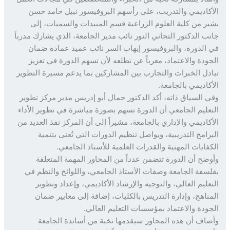
كاديمي والتدريب، على رأسهم البروفيسور نبيل حامد حسن
ر من كلية العلوم الزراعية قسم المبيدات والسميات، إلى
ب الدكتور التجاني النور نائب مدير الجامعة، الذي يشارك مدرباً
الدورة، والبروفيسور إيهاب السر نائب عميد عمادة ضمان
ودة والاعتماد، معرباً عن تطلعه لأن تسهم الدورة في تعزيز
دل الخبرات والتجارب بين المشاركين بما يدعم مسيرة التطوير
كاديمي بالجامعة.
 السياق ذاته، أكد الدكتور جمال أبو إدريس مدير مركز تطوير
عليم الجامعي أن الدورة تسهم بصورة مباشرة في تطوير الأداء
كاديمي والإداري بالجامعة، مشيراً إلى أن المركز نفذ العديد من
رامج التدريبية، ويواصل تنظيم الدورات التي تُعنى بتنمية
فايات المهنية والقدرات العلمية للأستاذ الجامعي.
ضح أن الدورة تتضمن عدداً من المحاور المهمة المتعلقة
سفة الجامعة وصفات الأستاذ الجامعي، واللوائح والنظم في
عليم العالي، والتوجيه والإرشاد الأكاديمي، وإعداد وتطوير
ناهج، وإدارة التدريس بالكليات، إضافة إلى معايير ضمان
ودة والاعتماد بمؤسسات التعليم العالي.
اف أن هذه المحاور سيقدمها نخبة من أساتذة الجامعة