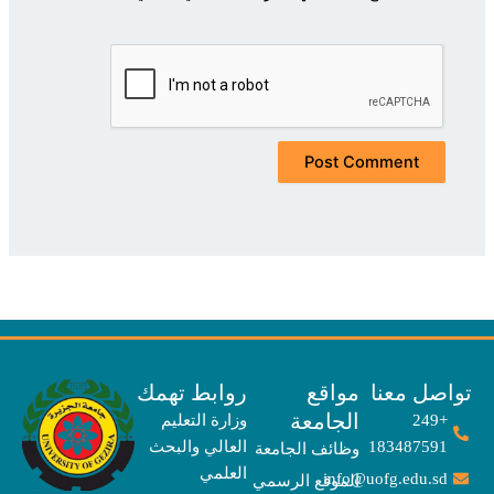
صل معنا
مواقع
روابط تهمك
الجامعة
+249
وزارة التعليم
183487591
العالي والبحث
وظائف الجامعة
العلمي
info@uofg.edu.sd
الموقع الرسمي