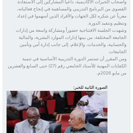
حاب الخبرات الأكاديمية، داعياً المشاركين إلى الاستفادة
صوى من البرنامج التدريبي والمساهمة في إنجاح فعالياته،
باً عن شكره لكل الجهات والأفراد الذين أسهموا في إعداد
ظيم وتنفيذ الدورة.
دت الجلسة الافتتاحية حضوراً ومشاركة واسعة من إدارات
امعة المختلفة، من بينها إدارات الموارد البشرية، والمالية
حسابية، والخدمات، والإعلام، إلى جانب إدارة أمن وتأمين
امعات.
 المقرر أن تستمر الدورة التدريبية الأساسية في تنمية
الكفايات المهنية للأستاذ الجامعي رقم (27) حتى السابع والعشرين
يو 2026م.
الصورة الثانية للخبر: