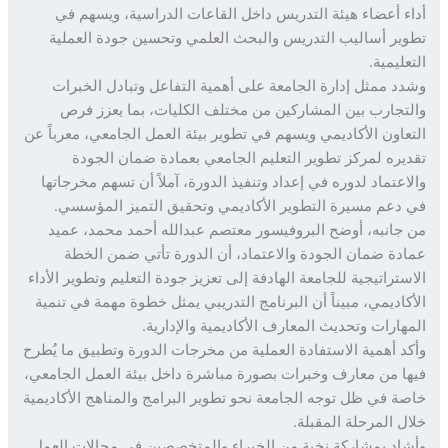
ء أعضاء هيئة التدريس داخل القاعات الدراسية، ويسهم في
ير أساليب التدريس والبحث العلمي وتحسين جودة العملية
ليمية.
د ممثل إدارة الجامعة على أهمية التفاعل وتبادل الخبرات
تجارب بين المشاركين من مختلف الكليات، بما يعزز فرص
عاون الأكاديمي ويسهم في تطوير بيئة العمل الجامعي، معرباً عن
يره لمركز تطوير التعليم الجامعي بعمادة ضمان الجودة
اعتماد لدوره في إعداد وتنفيذ الدورة، آملاً أن تسهم مخرجاتها
دعم مسيرة التطوير الأكاديمي وتحقيق التميز المؤسسي.
جانبه، أوضح البروفيسور معتصم عبدالله أحمد محمد، عميد
دة ضمان الجودة والاعتماد، أن الدورة تأتي ضمن الخطة
ستراتيجية للجامعة الهادفة إلى تعزيز جودة التعليم وتطوير الأداء
كاديمي، مبيناً أن البرنامج التدريبي يمثل خطوة مهمة في تنمية
هارات وتحديث المعارف الأكاديمية والإدارية.
د أهمية الاستفادة العملية من مخرجات الدورة وتطبيق ما يُطرح
ا من معارف وخبرات بصورة مباشرة داخل بيئة العمل الجامعي،
ة في ظل توجه الجامعة نحو تطوير البرامج والمناهج الأكاديمية
ل المرحلة المقبلة.
اد بمشاركة نخبة من الخبراء والمتخصصين في مجالات العمل