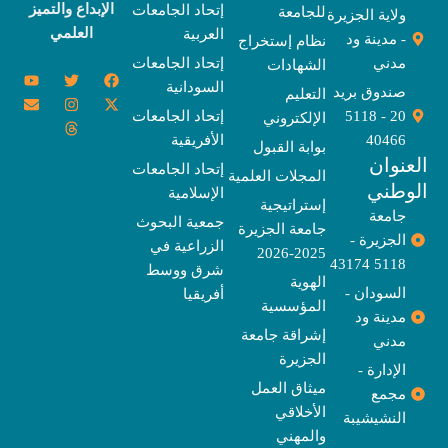
الإبداع والتميز
إتحاد الجامعات
للجامعة
ولاية الجزيرة
العلمي
العربية
- مدينة ود
نظام إستخراج
مدني
إتحاد الجامعات
الشهادات
Y
E
T
T
I
X
F
السودانية
o
n
w
n
h
a
-
صندوق بريد
التعليم
u
v
s
r
i
c
t
20 - 5118
إتحاد الجامعات
الإلكتروني
e
t
e
t
t
w
e
u
l
a
a
t
b
i
40466
الأفريقية
بوابة القبول
b
o
e
g
d
o
t
نوان
e
p
s
r
r
o
t
إتحاد الجامعات
المجلات العلمية
e
a
e
k
وطني
الإسلامية
m
r
إستراتيجية
جامعة
جمعية البحوث
جامعة الجزيرة
الجزيرة -
الزراعية في
2025-2026
5118 43174
شرق ووسط
الهوية
السودان -
أفريقيا
المؤسسية
مدينة ود
إشراقة جامعة
مدني
الجزيرة
الإدارة -
ميثاق العمل
مجمع
الأخلاقي
النشيشيبة
والمهني