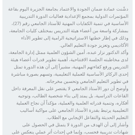
نت عمادة ضمان الجودة والاعتماد بجامعة الجزيرة اليوم بقاعة
ؤتمرات الدولية بمجمع الإعدادية فعاليات الدورة التدريبية
الأساسية في تنمية الكفايات المهنية للأستاذ الجامعي رقم (27)،
اركة واسعة من أعضاء هيئة التدريس بمختلف كليات الجامعة،
ك في إطار خطتها الاستراتيجية الرامية إلى تطوير الأداء
كاديمي وتعزيز جودة التعليم العالي.
د الدكتور نزار عبده، أمين الشؤون العلمية ممثل إدارة الجامعة،
 مخاطبته الجلسة الافتتاحية، أهمية تطوير قدرات أعضاء هيئة
دريس ورفع كفاءتهم المهنية، مشيراً إلى أن هذه الدورة تمثل
ى الركائز الأساسية للعملية التعليمية، وتسهم بصورة مباشرة
تطوير التعليم الجامعي وتحسين مخرجاته.
ضح أن دور الأستاذ الجامعي لا يقتصر على نقل المعرفة داخل
اعات الدراسية، بل يمتد إلى بناء شخصية الطالب، وتوجيه
اره، وتنمية قدراته العلمية والعملية، مؤكداً أن نجاح العملية
عليمية يرتبط بقدرة الأستاذ الجامعي على مواكبة أساليب
عليم الحديثة والتفاعل الإيجابي مع الطلاب.
ار إلى أن الهدف من الدورة لا يتمثل في الحصول على
دات تدريبية فحسب، وإنما في إحداث أثر عملي ينعكس على