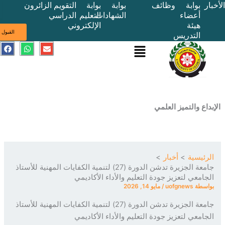
بوابة
وظائف
بوابة
بوابة
التقويم
الزائرون
أعضاء
الشهادات
التعليم
الدراسي
هيئة
الإلكتروني
ى
القبول
التدريس
القائمة
E
W
F
a
h
n
c
a
v
e
t
e
b
s
l
o
a
o
o
p
p
k
p
e
ع والتميز العلمي
ئيسية
أخبار
جامعة الجزيرة تدشن الدورة (27) لتنمية الكفايات المهنية للأستاذ
امعي لتعزيز جودة التعليم والأداء الأكاديمي
سطة
uofgnews
/
مايو 14, 2026
جامعة الجزيرة تدشن الدورة (27) لتنمية الكفايات المهنية للأستاذ
امعي لتعزيز جودة التعليم والأداء الأكاديمي