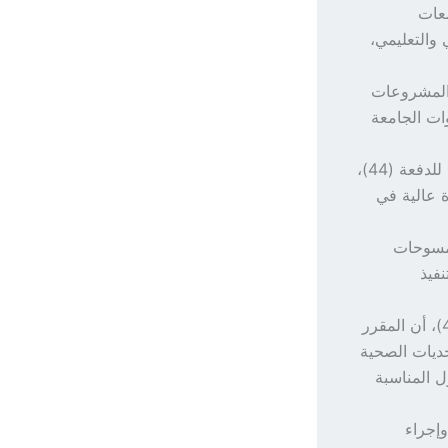
عات
والتعليمي،
والمشروعات
ات الجامعة
وفي ذات السياق، أوضحت الطالبة هناء محيي الدين، منسقة مقرر التدريب الميداني للدفعة (44)،
ة عالية في
لمسوحات
نفيذ
من جانبه، أوضح الطالب التاي خلف الله، منسق مقرر التدريب الميداني بالدفعة (44)، أن المقرر
حديات الصحية
ل المناسبة
وإجراء