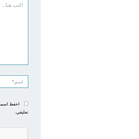
هنا...
اسم*
احفظ اسمي، 
تعليقي.