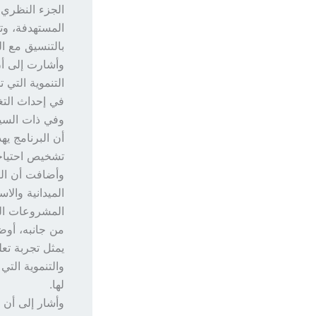
الجزء النظري
المستهدفة، وت
بالتنسيق مع ا
وأشارت إلى أن
التنموية التي
في إحداث التغي
أن البرنامج ي
تشخيص احتياجا
وأضافت أن الب
الميدانية والاس
المشروعات الخد
يمثل تجربة تع
والتنموية التي
لها.
وأشار إلى أن ا