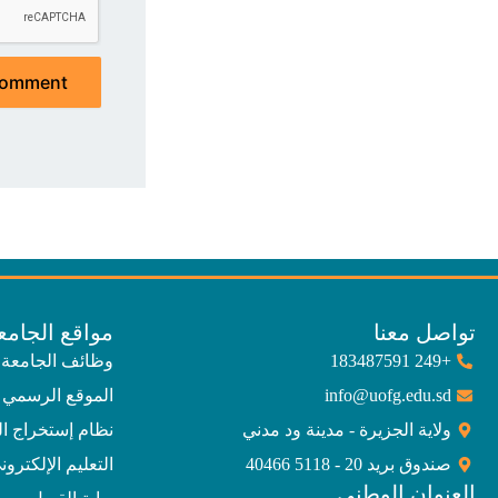
تواصل معنا
مواقع الجامع
+249 183487591
وظائف الجامعة
info@uofg.edu.sd
الموقع الرسمي 
ولاية الجزيرة - مدينة ود مدني
نظام إستخراج ا
صندوق بريد 20 - 5118 40466
التعليم الإلكترون
العنوان الوطني