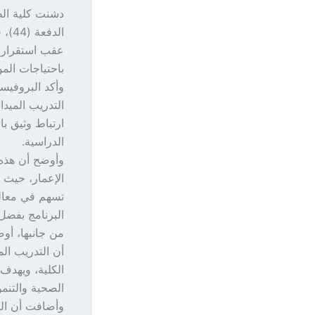
دشنت كلية الطب
الد
عقب استقرار ال
باحتياجات المو
وأكد البروفيس
التدريب الميد
ارتباط وثيق ب
الدراسية.
وأوضح أن هذه 
الإعمار، حيث 
تسهم في معالج
البرنامج بفضل
من جانبها، أو
أن التدريب الم
الكلية، ويهدف 
الصحية والتنمو
وأضافت أن المر