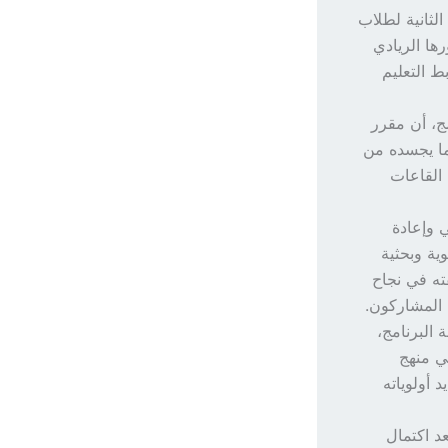
الثانية لطلاب
رها الريادي
ط التعليم
ج، أن مقرر
ما يجسده من
 القاعات
ي وإعادة
ية وبحثية
ته في نجاح
 المشاركون.
البرنامج،
في منهج
 أولوياته
د اكتمال