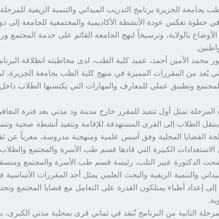
 بجامعة الجزيرة برنامج التدريب الميداني والتنمية الريفية للمرحلة 
فعة (44)، في خطوة تعكس عودة الأنشطة الأكاديمية والمجتمعية للجامعة إلى دو
أوضاع بالولاية، وترسيخاً لنهج الجامعة القائم على خدمة المجتمع ورب
اطنين.
ور محمد الأمين أحمد، عميد كلية الطب، لدى مخاطبته انطلاقة البرنام
اني يُعد من المقررات المميزة في منهج كلية الطب بجامعة الجزيرة، ل
المجتمع وتطبيق عملي للمعارف والمهارات التي يكتسبها الطلاب داخل
المرحلة تمثل أول تنفيذ للمقرر خارج مدينة ود مدني بعد فترة التعاف
ينتقل الطلاب إلى القرى المستهدفة للإقامة وتنفيذ أنشطة صحية وتنمو
ة القضايا المحلية وفق أسس علمية ومنهجية مدروسة، معرباً عن ثق
 الاستعدادات الكبيرة التي قادها قسم طب الأسرة والمجتمع والطلاب
ضحت الدكتورة عبير التلب، رئيسة قسم طب الأسرة والمجتمع ومنسقة 
يداني والتنمية الريفية والبحث العلمي يمثل أحد المقررات الأساسية 
إلى إعداد أطباء يمتلكون القدرة على التعامل مع قضايا المجتمع وتحديد
ية.
حلة الثانية من البرنامج تُنفذ في ثماني قرى بمحلية مدني الكبرى، بع