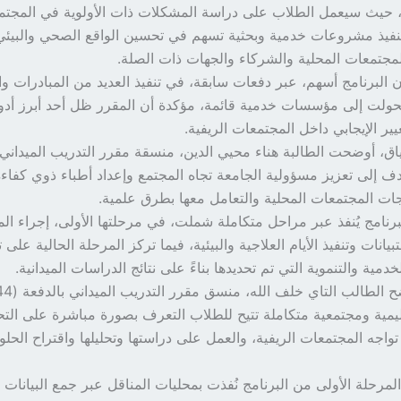
، حيث سيعمل الطلاب على دراسة المشكلات ذات الأولوية في المجتم
نفيذ مشروعات خدمية وبحثية تسهم في تحسين الواقع الصحي والبيئي 
لمجتمعات المحلية والشركاء والجهات ذات الصلة.
 البرنامج أسهم، عبر دفعات سابقة، في تنفيذ العديد من المبادرات 
 تحولت إلى مؤسسات خدمية قائمة، مؤكدة أن المقرر ظل أحد أبرز أدو
ير الإيجابي داخل المجتمعات الريفية.
هدف إلى تعزيز مسؤولية الجامعة تجاه المجتمع وإعداد أطباء ذوي كفاء
ت المجتمعات المحلية والتعامل معها بطرق علمية.
رنامج يُنفذ عبر مراحل متكاملة شملت، في مرحلتها الأولى، إجراء ا
تبيانات وتنفيذ الأيام العلاجية والبيئية، فيما تركز المرحلة الحالية على ت
مية والتنموية التي تم تحديدها بناءً على نتائج الدراسات الميدانية.
ليمية ومجتمعية متكاملة تتيح للطلاب التعرف بصورة مباشرة على الت
 تواجه المجتمعات الريفية، والعمل على دراستها وتحليلها واقتراح الحلو
لمرحلة الأولى من البرنامج نُفذت بمحليات المناقل عبر جمع البيانات 