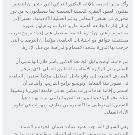
د مدير الجامعة بالإنابة الدكتور التجاني النور بشير أن التقنيين
لون العمود الفقري للعملية التعليمية لما يضطلعون به من دور
ري في تشغيل المعامل ودعم العملية الأكاديمية، مشيراً إلى
ان إدارة الجامعة بأهمية تطوير قدراتهم وتأهيلهم بصورة
مرة. وأعلن أن إدارة الجامعة ستعمل على إعداد برامج تدريبية
قبلية تتوافق مع احتياجات الجامعة، مؤكداً أن التوصيات التي
ت بها الدورة ستجد الاهتمام والدراسة من قبل الإدارة.
جانبه، أوضح وكيل الجامعة الدكتور ياسر هلال الهاشمي أن
قني يمثل الركيزة الأساسية للتطبيق العملي الذي يترجم
عارف النظرية إلى واقع داخل المعامل، مؤكداً استمرار الجامعة
تطوير بيئة المعامل وتوسيع برامج التدريب. وأضاف أن
مرار إقامة هذه الدورات يعكس تعافي جامعة الجزيرة ومضيها
ات نحو الريادة والتميز بعد الظروف التي مرت بها، داعياً
قنيين إلى توظيف ما اكتسبوه من معارف ومهارات في تطوير
داء العملي.
 السياق ذاته، جدد عميد عمادة ضمان الجودة والاعتماد
روفيسور معتصم عبدالله التزام العمادة بمواصلة تنفيذ برامج