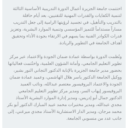
تمت جامعة الجزيرة أعمال الدورة التدريبية الأساسية الثالثة
مية الكفايات والقدرات المهنية للتقنيين، بعد أيام حافلة
تدريب والتأهيل، في تجسيد لرؤيتها الرامية إلى جعل التدريب
راً مستداماً للتميز المؤسسي وتنمية الموارد البشرية، وتعزيز
ات الكوادر الفنية بما يسهم في الارتقاء بجودة الأداء وتحقيق
اف الجامعة في التطوير والريادة.
ظمت الدورة بواسطة عمادة ضمان الجودة والاعتماد عبر مركز
ير التعليم الجامعي، وأمانة الشؤون العلمية، واختُتمت فعالياتها
ور مدير جامعة الجزيرة بالإنابة الدكتور التجاني النور بشير،
يل الجامعة الدكتور ياسر هلال الهاشمي، وعميد عمادة ضمان
ودة والاعتماد البروفيسور معتصم عبدالله، ونائب العميد
روفيسور إيهاب السر، ومدير مركز تطوير التعليم الجامعي
كتور جمال أبو إدريس، ومدير إدارة الموارد البشرية الأستاذ
ي عبدالله، ومدير مختبرات محمد عبيد المبارك الدكتور أبو بكر
د مرجان، ومدير الدار الاستشارية الأستاذ مجدي ميرغني، إلى
ب عدد من منسوبي الجامعة.