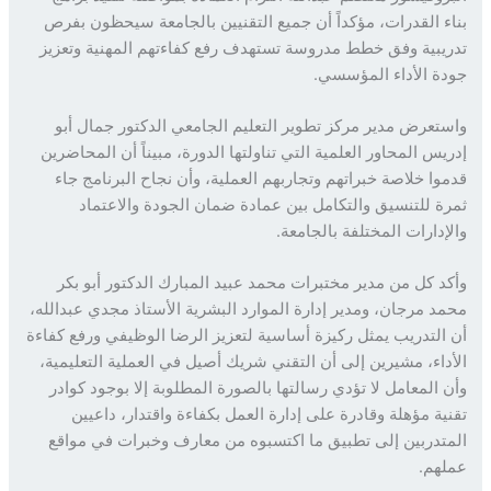
ء القدرات، مؤكداً أن جميع التقنيين بالجامعة سيحظون بفرص
يبية وفق خطط مدروسة تستهدف رفع كفاءتهم المهنية وتعزيز
ة الأداء المؤسسي.
تعرض مدير مركز تطوير التعليم الجامعي الدكتور جمال أبو
يس المحاور العلمية التي تناولتها الدورة، مبيناً أن المحاضرين
وا خلاصة خبراتهم وتجاربهم العملية، وأن نجاح البرنامج جاء
ة للتنسيق والتكامل بين عمادة ضمان الجودة والاعتماد
إدارات المختلفة بالجامعة.
د كل من مدير مختبرات محمد عبيد المبارك الدكتور أبو بكر
د مرجان، ومدير إدارة الموارد البشرية الأستاذ مجدي عبدالله،
التدريب يمثل ركيزة أساسية لتعزيز الرضا الوظيفي ورفع كفاءة
داء، مشيرين إلى أن التقني شريك أصيل في العملية التعليمية،
 المعامل لا تؤدي رسالتها بالصورة المطلوبة إلا بوجود كوادر
ية مؤهلة وقادرة على إدارة العمل بكفاءة واقتدار، داعيين
تدربين إلى تطبيق ما اكتسبوه من معارف وخبرات في مواقع
هم.