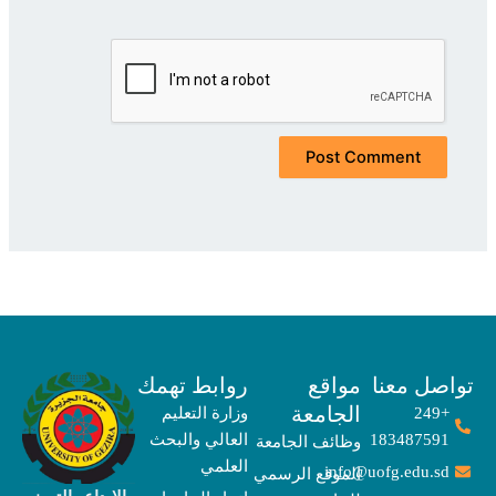
صل معنا
مواقع
روابط تهمك
الجامعة
+249
وزارة التعليم
183487591
العالي والبحث
وظائف الجامعة
العلمي
info@uofg.edu.sd
الموقع الرسمي