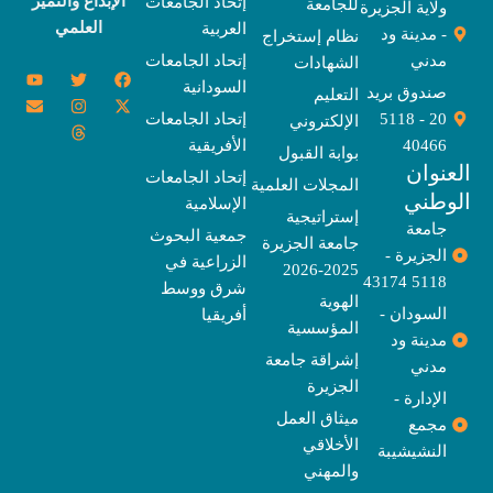
الإبداع والتميز
إتحاد الجامعات
للجامعة
ولاية الجزيرة
العلمي
العربية
- مدينة ود
نظام إستخراج
مدني
إتحاد الجامعات
الشهادات
Y
E
T
T
I
X
F
السودانية
o
n
w
n
h
a
-
صندوق بريد
التعليم
u
v
s
r
i
c
t
20 - 5118
إتحاد الجامعات
الإلكتروني
e
t
e
t
t
w
e
u
l
a
a
t
b
i
40466
الأفريقية
بوابة القبول
b
o
e
g
d
o
t
نوان
e
p
s
r
r
o
t
إتحاد الجامعات
المجلات العلمية
e
a
e
k
وطني
الإسلامية
m
r
إستراتيجية
جامعة
جمعية البحوث
جامعة الجزيرة
الجزيرة -
الزراعية في
2025-2026
5118 43174
شرق ووسط
الهوية
السودان -
أفريقيا
المؤسسية
مدينة ود
إشراقة جامعة
مدني
الجزيرة
الإدارة -
ميثاق العمل
مجمع
الأخلاقي
النشيشيبة
والمهني