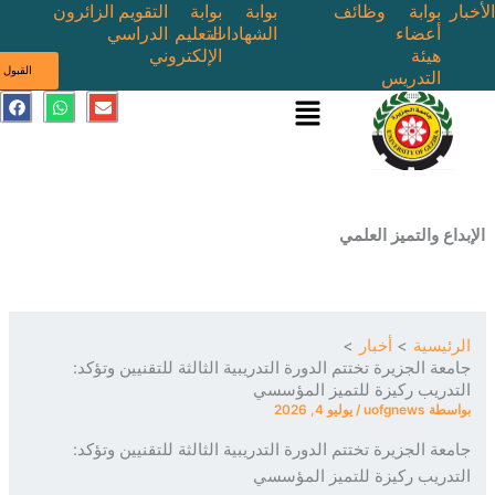
بوابة
وظائف
بوابة
بوابة
التقويم
الزائرون
أعضاء
الشهادات
التعليم
الدراسي
هيئة
الإلكتروني
ى
القبول
التدريس
القائمة
E
W
F
a
h
n
c
a
v
e
t
e
b
s
l
o
a
o
o
p
p
k
p
e
ع والتميز العلمي
ئيسية
أخبار
عة الجزيرة تختتم الدورة التدريبية الثالثة للتقنيين وتؤكد:
دريب ركيزة للتميز المؤسسي
سطة
uofgnews
/
يوليو 4, 2026
عة الجزيرة تختتم الدورة التدريبية الثالثة للتقنيين وتؤكد:
دريب ركيزة للتميز المؤسسي