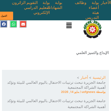
بوابة
وظائف
بوابة
بوابة
التقويم
الزائرون
أعضاء
الشهادات
التعليم
الدراسي
هيئة
الإلكتروني
ى
القبول
التدريس
القائمة
E
W
F
a
h
n
c
a
v
e
t
e
b
s
l
o
a
o
o
p
p
k
p
e
ع والتميز العلمي
ئيسية
أخبار
عة الجزيرة تبحث ترتيبات الاحتفال باليوم العالمي للبيئة وتؤكد
ية الشراكة المجتمعية
سطة
uofgnews
/
مايو 14, 2026
عة الجزيرة تبحث ترتيبات الاحتفال باليوم العالمي للبيئة وتؤكد
ية الشراكة المجتمعية