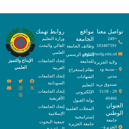
صل معنا
مواقع
روابط تهمك
الجامعة
+249
وزارة التعليم
183487591
العالي والبحث
وظائف الجامعة
العلمي
info@uofg.edu.sd
الموقع الرسمي
الإبداع والتميز
إتحاد الجامعات
للجامعة
ولاية الجزيرة
العلمي
العربية
- مدينة ود
نظام إستخراج
مدني
إتحاد الجامعات
الشهادات
Y
E
T
T
I
X
F
السودانية
o
n
w
n
h
a
-
صندوق بريد
التعليم
u
v
s
r
i
c
t
20 - 5118
إتحاد الجامعات
الإلكتروني
e
t
e
t
t
w
e
u
l
a
a
t
b
i
40466
الأفريقية
بوابة القبول
b
o
e
g
d
o
t
نوان
e
p
s
r
r
o
t
إتحاد الجامعات
المجلات العلمية
e
a
e
k
وطني
الإسلامية
m
r
إستراتيجية
جامعة
جمعية البحوث
جامعة الجزيرة
الجزيرة -
الزراعية في