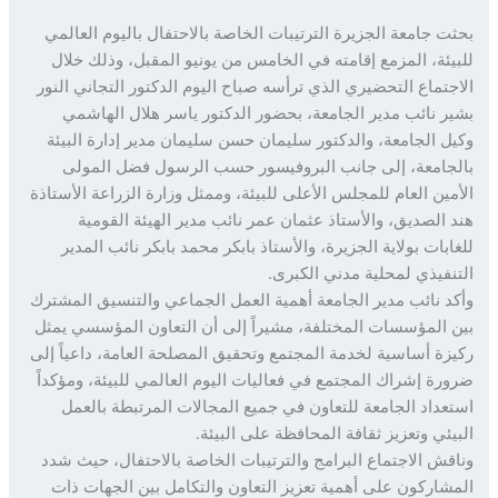
ت جامعة الجزيرة الترتيبات الخاصة بالاحتفال باليوم العالمي
يئة، المزمع إقامته في الخامس من يونيو المقبل، وذلك خلال
جتماع التحضيري الذي ترأسه صباح اليوم الدكتور التجاني النور
ر نائب مدير الجامعة، بحضور الدكتور ياسر هلال الهاشمي
ل الجامعة، والدكتور سليمان حسن سليمان مدير إدارة البيئة
جامعة، إلى جانب البروفيسور حسب الرسول فضل المولى
مين العام للمجلس الأعلى للبيئة، وممثل وزارة الزراعة الأستاذة
 الصديق، والأستاذ عثمان عمر نائب مدير الهيئة القومية
ابات بولاية الجزيرة، والأستاذ بابكر محمد بابكر نائب المدير
نفيذي لمحلية مدني الكبرى.
د نائب مدير الجامعة أهمية العمل الجماعي والتنسيق المشترك
 المؤسسات المختلفة، مشيراً إلى أن التعاون المؤسسي يمثل
زة أساسية لخدمة المجتمع وتحقيق المصلحة العامة، داعياً إلى
رة إشراك المجتمع في فعاليات اليوم العالمي للبيئة، ومؤكداً
عداد الجامعة للتعاون في جميع المجالات المرتبطة بالعمل
يئي وتعزيز ثقافة المحافظة على البيئة.
قش الاجتماع البرامج والترتيبات الخاصة بالاحتفال، حيث شدد
شاركون على أهمية تعزيز التعاون والتكامل بين الجهات ذات