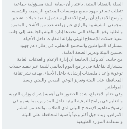
لة بالقضايا البيئية، باعتبار أن حماية البيئة مسؤولية جماعية
لب تضافر جهود جميع مؤسسات المجتمع الرسمية والشعبية.
ضح الاجتماع أن برامج الاحتفال ستشمل تنفيذ حملات تشجير
معي النشيشيبة والرازي عبر زراعة عدد من الأشجار المثمرة
ظلية وفق المواقع التي تحددها إدارة البيئة بالجامعة، إلى جانب
يذ حملات للإصحاح البيئي وإزالة النفايات داخل الأحياء،
اركة المواطنين والمجتمع المحلي، في إطار دعم جهود
ين البيئة وتعزيز الصحة العامة.
جانبه، أكد وكيل الجامعة أن إدارة الإعلام والعلاقات العامة
ارك بفاعلية في برامج اليوم العالمي للبيئة عبر تنفيذ حملات
وية وإعداد ملصقات إرشادية داخل الأحياء، بهدف نشر ثقافة
حافظة على البيئة وتعزيز الوعي الصحي والبيئي وسط
واطنين.
 ختام الاجتماع، شدد الحضور على أهمية إشراك وزارة التربية
تعليم في برامج التوعية البيئية داخل المدارس، بما يسهم في
يخ مفاهيم الإصحاح البيئي لدى الطلاب، والحد من انتشار
مراض، وبناء جيل أكثر وعياً بأهمية المحافظة على البيئة
تدامة الموارد الطبيعية.