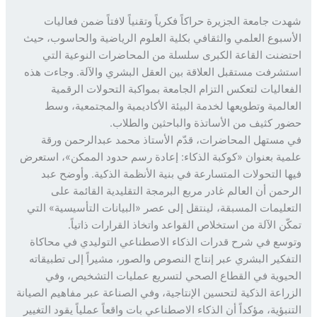
ت جامعة الجزيرة حراكاً فكرياً وتقنياً لافتاً ضمن فعاليات
سبوع العلمي والثقافي بكلية العلوم الرياضية والحاسوب، حيث
ضنت القاعة الكبرى سلسلة من المحاضرات النوعية التي
شرفت مستقبل العلاقة بين العقل البشري والآلة. وجاءت هذه
عاليات لتعكس التزام الجامعة بمواكبة التحولات الرقمية
المية وتطويعها لخدمة البيئة الأكاديمية والمجتمعية، وسط
ر كثيف من الأساتذة والباحثين والطلاب.
مستهل المحاضرات، قدّم الأستاذ محمد عبدالرحمن ورقة
ية بعنوان «كوكبة الذكاء: إعادة رسم حدود الممكن»، استعرض
ا التحولات المتسارعة في بنية الأنظمة الذكية. وأوضح عبد
حمن أن العالم غادر مربع البرمجة التقليدية القائمة على
عليمات المسبقة، لينتقل إلى عصر «البيانات التأسيسية» التي
ّن الآلة من استخلاص القواعد واتخاذ القرارات ذاتياً.
سع في شرح قدرات الذكاء الاصطناعي التوليدي في محاكاة
فكير البشري عبر إنتاج النصوص والصور، مشيراً إلى تطبيقاته
يوية في القطاع الصحي لتسريع عمليات التشخيص، وفي
راعة الذكية لتحسين الإنتاجية، وفي الصناعة عبر مفاهيم الصيانة
نبؤية، مؤكداً أن الذكاء الاصطناعي بات واقعاً عملياً يقود التغيير