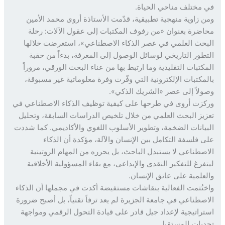
مختلف مناحي الحياة.
 زاوية منهجية تطبيقية، قدّمت الأستاذة أروى محمد الأمين
ضرة بعنوان «من رفوف المكتبات إلى عقول الآلات: رحلة
حث العلمي في عصر الذكاء الاصطناعي»، استعرضت خلالها
طور التاريخي لوسائل الوصول إلى المعرفة، بدءاً من حقبة
كتبات التقليدية وما ارتبط بها من عناء البحث الورقي، مروراً
مكتبات الإلكترونية التي وفّرت وفرة معلوماتية غير مسبوقة،
لاً إلى عصر «الشريك الذكي».
زت أروى في طرحها على كيفية توظيف الذكاء الاصطناعي في
يز البحث العلمي من خلال تلخيص الدراسات السابقة، وتحليل
يانات الضخمة، وتطوير الأسلوب اللغوي والأكاديمي. كما شددت
 فلسفة التكامل بين الإنسان والآلة، مؤكدة أن الذكاء
صطناعي لا يستبدل الباحث، بل يحرره من المهام الروتينية
فرغ للتفكير النقدي والإبداعي، مع بقاء المسؤولية الأخلاقية
علمية على عاتق الإنسان.
تُتمت الفعالية بنقاشات مستفيضة أكدت في مجملها أن الذكاء
صطناعي في جامعة الجزيرة لم يعد ترفاً تقنياً، بل أصبح ضرورة
راتيجية لإعداد جيل قادر على قيادة التحول الرقمي ومواجهة
يات المستقبل.