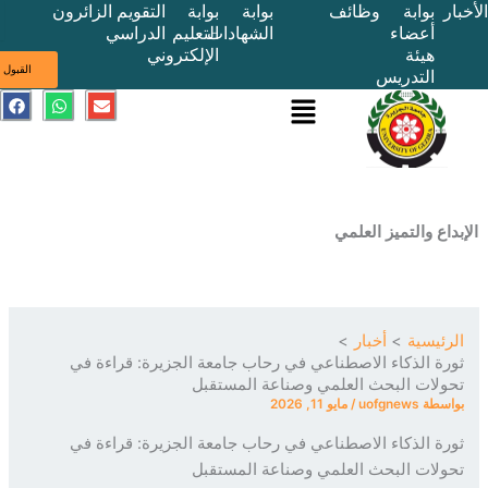
بوابة
وظائف
بوابة
بوابة
التقويم
الزائرون
أعضاء
الشهادات
التعليم
الدراسي
هيئة
الإلكتروني
ى
القبول
التدريس
القائمة
E
W
F
a
h
n
c
a
v
e
t
e
b
s
l
o
a
o
o
p
p
k
p
e
ع والتميز العلمي
ئيسية
أخبار
ة الذكاء الاصطناعي في رحاب جامعة الجزيرة: قراءة في
لات البحث العلمي وصناعة المستقبل
سطة
uofgnews
/
مايو 11, 2026
ة الذكاء الاصطناعي في رحاب جامعة الجزيرة: قراءة في
لات البحث العلمي وصناعة المستقبل