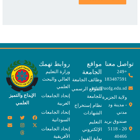
صل معنا
مواقع
روابط تهمك
الجامعة
+249
وزارة التعليم
183487591
العالي والبحث
وظائف الجامعة
العلمي
info@uofg.edu.sd
الموقع الرسمي
الإبداع والتميز
إتحاد الجامعات
للجامعة
ولاية الجزيرة
العلمي
العربية
- مدينة ود
نظام إستخراج
مدني
إتحاد الجامعات
الشهادات
Y
E
T
T
I
X
F
السودانية
o
n
w
n
h
a
-
صندوق بريد
التعليم
u
v
s
r
i
c
t
20 - 5118
إتحاد الجامعات
الإلكتروني
e
t
e
t
t
w
e
u
l
a
a
t
b
i
40466
الأفريقية
بوابة القبول