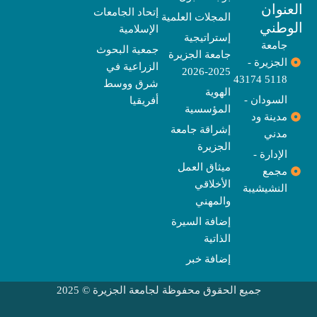
b
o
e
g
d
o
t
نوان
e
p
s
r
r
o
t
إتحاد الجامعات
المجلات العلمية
e
a
e
k
وطني
الإسلامية
m
r
إستراتيجية
جامعة
جمعية البحوث
جامعة الجزيرة
الجزيرة -
الزراعية في
2025-2026
5118 43174
شرق ووسط
الهوية
السودان -
أفريقيا
المؤسسية
مدينة ود
إشراقة جامعة
مدني
الجزيرة
الإدارة -
ميثاق العمل
مجمع
الأخلاقي
النشيشيبة
والمهني
إضافة السيرة
الذاتية
إضافة خبر
جميع الحقوق محفوظة لجامعة الجزيرة © 2025