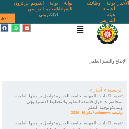
بوابة
وظائف
بوابة
بوابة
التقويم
الزائرون
أعضاء
الشهادات
التعليم
الدراسي
هيئة
الإلكتروني
ى
القبول
التدريس
القائمة
E
W
F
a
h
n
c
a
v
e
t
e
b
s
l
o
a
o
o
p
p
k
p
e
ع والتميز العلمي
ئيسية
أخبار
ية الكفايات المهنية بجامعة الجزيرة تواصل برامجها العلمية
اضرات حول فلسفة التعليم والتخطيط الاستراتيجي
يكولوجية التعلم
سطة
uofgnews
/
مايو 16, 2026
ية الكفايات المهنية بجامعة الجزيرة تواصل برامجها العلمية