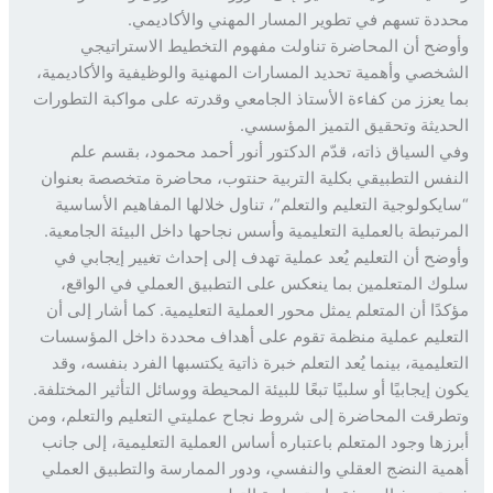
دة تسهم في تطوير المسار المهني والأكاديمي.
ضح أن المحاضرة تناولت مفهوم التخطيط الاستراتيجي
خصي وأهمية تحديد المسارات المهنية والوظيفية والأكاديمية،
 يعزز من كفاءة الأستاذ الجامعي وقدرته على مواكبة التطورات
ديثة وتحقيق التميز المؤسسي.
 السياق ذاته، قدّم الدكتور أنور أحمد محمود، بقسم علم
فس التطبيقي بكلية التربية حنتوب، محاضرة متخصصة بعنوان
يكولوجية التعليم والتعلم”، تناول خلالها المفاهيم الأساسية
رتبطة بالعملية التعليمية وأسس نجاحها داخل البيئة الجامعية.
ضح أن التعليم يُعد عملية تهدف إلى إحداث تغيير إيجابي في
ك المتعلمين بما ينعكس على التطبيق العملي في الواقع،
دًا أن المتعلم يمثل محور العملية التعليمية. كما أشار إلى أن
عليم عملية منظمة تقوم على أهداف محددة داخل المؤسسات
عليمية، بينما يُعد التعلم خبرة ذاتية يكتسبها الفرد بنفسه، وقد
 إيجابيًا أو سلبيًا تبعًا للبيئة المحيطة ووسائل التأثير المختلفة.
رقت المحاضرة إلى شروط نجاح عمليتي التعليم والتعلم، ومن
زها وجود المتعلم باعتباره أساس العملية التعليمية، إلى جانب
ية النضج العقلي والنفسي، ودور الممارسة والتطبيق العملي