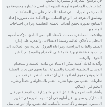
ترسيخ المعرفة واستمرارية التعلم.
 تناولت المحاضرة أهمية المنهج الدراسي باعتباره مجموعة من
عارف والخبرات التي تساعد المتعلم على حل المشكلات
بيق المعرفة في الواقع العملي، مع التأكيد على ضرورة إعداد
ناهج بصورة تحقق أهداف العملية التعليمية وتراعي احتياجات
تعلمين.
قشت المحاضرة صفات الأستاذ الجامعي الناجح، مؤكدة أهمية
حلي بالأخلاق العالية وضبط الانفعالات، والقدرة على إدارة
ف والقاعة الدراسية، ومراعاة الفروق الفردية بين الطلاب، إلى
ب بناء علاقة تربوية قائمة على الاحترام والمودة بعيدًا عن
وف والرهبة.
دت كذلك أهمية تمكن الأستاذ من مادته العلمية واستخدام
سائل التعليمية الحديثة والمتنوعة، بما يسهم في تعزيز العملية
عليمية وتحقيق أهدافها، قبل أن تختتم باستعراض عدد من
يات التعلم، من بينها نظرية التعلم بالمحاولة والخطأ ونظرية
علم في الإسلام.
اد المحاضرون بالتفاعل الكبير والمشاركات النوعية من قبل
شاركين، معربين عن أملهم في أن تسهم الدورة في تطوير
سيرة المهنية والأكاديمية للأساتذة الجامعيين، وأن تتواصل مثل