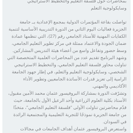
اضرات حول فلسفة التعليم والتخطيط الاستراتيجي
يكولوجية التعلم
صلت بقاعة المؤتمرات الدولية بمجمع الإعدادية بــ جامعة
زيرة فعاليات اليوم الثاني من الدورة التدريبية الأساسية لتنمية
الكفايات المهنية للأستاذ الجامعي رقم (27)، التي تنظمها عمادة
ن الجودة والاعتماد ممثلة في مركز تطوير التعليم الجامعي،
 حضور وتفاعل واسع من أعضاء هيئة التدريس المشاركين.
د البرنامج تقديم عدد من المحاضرات العلمية المتخصصة التي
ولت محاور فلسفة التعليم الجامعي، والتخطيط الاستراتيجي
خصي، وسايكولوجية التعليم والتعلم، في إطار جهود الجامعة
امية إلى تعزيز قدرات الأساتذة الجامعيين وتطوير الأداء
كاديمي والمهني.
رّفت الدورة بمشاركة البروفيسور عثمان محمد الأمين مقبول،
ستاذ بكلية العلوم الزراعية وأحد الرعيل الأول بالجامعة، حيث
م محاضرتين تناولت الأولى “فلسفة التعليم الجامعي”، متخذًا
جامعة الجزيرة نموذجًا للتجربة التعليمية والمجتمعية الرائدة
السودان.
تعرض البروفيسور عثمان أهداف الجامعات في مجالات