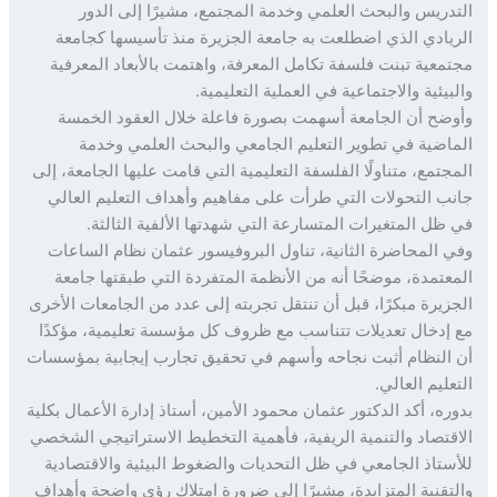
دريس والبحث العلمي وخدمة المجتمع، مشيرًا إلى الدور
يادي الذي اضطلعت به جامعة الجزيرة منذ تأسيسها كجامعة
معية تبنت فلسفة تكامل المعرفة، واهتمت بالأبعاد المعرفية
بيئية والاجتماعية في العملية التعليمية.
ضح أن الجامعة أسهمت بصورة فاعلة خلال العقود الخمسة
اضية في تطوير التعليم الجامعي والبحث العلمي وخدمة
جتمع، متناولًا الفلسفة التعليمية التي قامت عليها الجامعة، إلى
ب التحولات التي طرأت على مفاهيم وأهداف التعليم العالي
ظل المتغيرات المتسارعة التي شهدتها الألفية الثالثة.
 المحاضرة الثانية، تناول البروفيسور عثمان نظام الساعات
عتمدة، موضحًا أنه من الأنظمة المتفردة التي طبقتها جامعة
زيرة مبكرًا، قبل أن تنتقل تجربته إلى عدد من الجامعات الأخرى
إدخال تعديلات تتناسب مع ظروف كل مؤسسة تعليمية، مؤكدًا
النظام أثبت نجاحه وأسهم في تحقيق تجارب إيجابية بمؤسسات
عليم العالي.
ره، أكد الدكتور عثمان محمود الأمين، أستاذ إدارة الأعمال بكلية
قتصاد والتنمية الريفية، فأهمية التخطيط الاستراتيجي الشخصي
ستاذ الجامعي في ظل التحديات والضغوط البيئية والاقتصادية
تقنية المتزايدة، مشيرًا إلى ضرورة امتلاك رؤى واضحة وأهداف