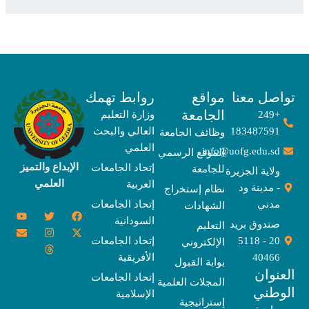
صل معنا
مواقع
روابط تهمك
الجامعة
+249
وزارة التعليم
183487591
العالي والبحث
وظائف الجامعة
العلمي
info@uofg.edu.sd
الموقع الرسمي
الإبداع والتميز
إتحاد الجامعات
للجامعة
ولاية الجزيرة
العلمي
العربية
- مدينة ود
نظام إستخراج
مدني
إتحاد الجامعات
الشهادات
Y
E
T
T
I
X
F
السودانية
o
n
w
n
h
a
-
صندوق بريد
التعليم
u
v
s
r
i
c
t
20 - 5118
إتحاد الجامعات
الإلكتروني
e
t
e
t
t
w
e
u
l
a
a
t
b
i
40466
الأفريقية
بوابة القبول
b
o
e
g
d
o
t
نوان
e
p
s
r
r
o
t
إتحاد الجامعات
المجلات العلمية
e
a
e
k
وطني
الإسلامية
m
r
إستراتيجية