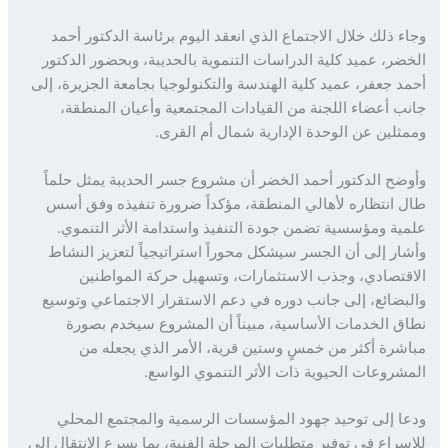
ء ذلك خلال الاجتماع الذي انعقد اليوم برئاسة الدكتور أحمد
ضر، عميد كلية الدراسات التنموية بالحديبة، وبحضور الدكتور
د جعفر، عميد كلية الهندسة والتكنولوجيا بجامعة الجزيرة، إلى
ب أعضاء اللجنة من القيادات المجتمعية وأعيان المنطقة،
ثلين عن الوحدة الإدارية شمال أم القرى.
ضح الدكتور أحمد الخضر أن مشروع جسر الحديبة يمثل حلماً
 انتظاره لأهالي المنطقة، مؤكداً ضرورة تنفيذه وفق أسس
ية ومؤسسية تضمن جودة التنفيذ واستدامة الأثر التنموي.
ار إلى أن الجسر سيشكل محوراً استراتيجياً لتعزيز النشاط
قتصادي، وجذب الاستثمارات، وتسهيل حركة المواطنين
بضائع، إلى جانب دوره في دعم الاستقرار الاجتماعي وتوسيع
ق الخدمات الأساسية، مبيناً أن المشروع سيخدم بصورة
شرة أكثر من خمسٍ وستين قرية، الأمر الذي يجعله من
شروعات الحيوية ذات الأثر التنموي الواسع.
ا إلى توحيد جهود المؤسسات الرسمية والمجتمع المحلي
سراع في توفير متطلبات المرحلة الفنية، بما يسرع الانتقال إلى