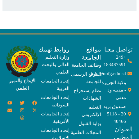
صل معنا
مواقع
روابط تهمك
الجامعة
+249
وزارة التعليم
183487591
العالي والبحث
وظائف الجامعة
العلمي
info@uofg.edu.sd
الموقع الرسمي
الإبداع والتميز
إتحاد الجامعات
للجامعة
ولاية الجزيرة
العلمي
العربية
- مدينة ود
نظام إستخراج
مدني
إتحاد الجامعات
الشهادات
Y
E
T
T
I
X
F
السودانية
o
n
w
n
h
a
-
صندوق بريد
التعليم
u
v
s
r
i
c
t
20 - 5118
إتحاد الجامعات
الإلكتروني
e
t
e
t
t
w
e
u
l
a
a
t
b
i
40466
الأفريقية
بوابة القبول
b
o
e
g
d
o
t
نوان
e
p
s
r
r
o
t
إتحاد الجامعات
المجلات العلمية
e
a
e
k
وطني
الإسلامية