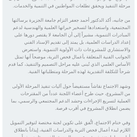
لة التنفيذ ويحقق تطلعات المواطنين في التنمية والخدمات.
جانبه، أكد الدكتور أحمد جعفر التزام جامعة الجزيرة برسالتها
جتمعية، واستعدادها لتسخير خبراتها العلمية والهندسية لدعم
بادرات التنموية، مشيراً إلى أن الجامعة لا يقتصر دورها على
اد الدراسات العلمية، بل يمتد إلى تقديم الإسناد الفني
استشاري للمشروعات ذات الأولوية التنموية. واستعرض
وانب الفنية المتعلقة بأعمال فحص التربة، موضحاً أنها تمثل
ساس العلمي الذي تُبنى عليه مراحل التصميم والتنفيذ، كما قدم
اً للتكلفة التقديرية لهذه المرحلة ومتطلباتها الفنية.
د الاجتماع نقاشاً مستفيضاً حول آليات تنفيذ المرحلة الأولى
المشروع، حيث طرح أعضاء اللجنة عدداً من المقترحات
ملية لتسريع الإجراءات وحشد الدعم المجتمعي والرسمي، بما
ن انطلاق المشروع في أقرب فرصة.
 ختام الاجتماع، اتُّفق على تكوين لجنة مختصة لتوفير التمويل
ازم لبدء أعمال فحص التربة والدراسات الفنية، إيذاناً بانطلاق