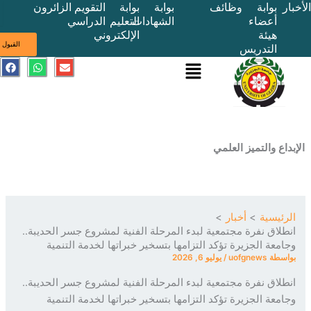
بوابة
وظائف
بوابة
بوابة
التقويم
الزائرون
أعضاء
الشهادات
التعليم
الدراسي
هيئة
الإلكتروني
ى
القبول
التدريس
القائمة
E
W
F
a
h
n
c
a
v
e
t
e
b
s
l
o
a
o
o
p
p
k
p
e
ع والتميز العلمي
ئيسية
أخبار
لاق نفرة مجتمعية لبدء المرحلة الفنية لمشروع جسر الحديبة..
معة الجزيرة تؤكد التزامها بتسخير خبراتها لخدمة التنمية
سطة
uofgnews
/
يوليو 6, 2026
لاق نفرة مجتمعية لبدء المرحلة الفنية لمشروع جسر الحديبة..
معة الجزيرة تؤكد التزامها بتسخير خبراتها لخدمة التنمية