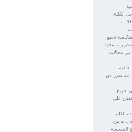
ية
ل الكلية،
طلاب،
.
متكاملة تجمع
تطوير برامجها
 في مجالات
قافية
 بما يعزز من
ي تخريج
نفتاح على
ة الكلية
ذى به بين
 التطبيقية