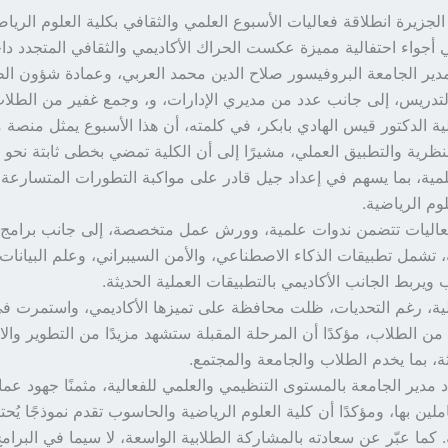
زيرة انطلاقة فعاليات الأسبوع العلمي والثقافي بكلية العلوم الرياض
أجواء احتفالية مميزة عكست الحراك الأكاديمي والثقافي المتجدد داخ
ير الجامعة البروفيسور صلاح الدين محمد العربي، وعمادة شؤون ال
لتدريس، إلى جانب عدد من مديري الإدارات، و، وجمع غفير من الطلاب
ية الدكتور قيس الهادي بابكر، في كلمته، أن هذا الأسبوع يمثل منصة 
نظرية والتطبيق العملي، مشيرًا إلى أن الكلية تمضي بخطى ثابتة نحو 
لعلمية، بما يسهم في إعداد جيل قادر على مواكبة التطورات المتسارعة
وم الرياضية.
عاليات تتضمن ندوات علمية، وورش عمل متخصصة، إلى جانب برامج ث
 تشمل تطبيقات الذكاء الاصطناعي، والأمن السيبراني، وعلم البيانات،
ويربط الجانب الأكاديمي بالتطبيقات العملية الحديثة.
ية، رغم التحديات، ظلت محافظة على تميزها الأكاديمي، واستمرت ف
من الطلاب، مؤكدًا أن المرحلة المقبلة ستشهد مزيدًا من التطوير والا
ثة، بما يخدم الطلاب والجامعة والمجتمع.
 مدير الجامعة بالمستوى التنظيمي والعلمي للفعالية، مثمنًا جهود عماد
املين بها، ومؤكدًا أن كلية العلوم الرياضية والحاسوب تقدم نموذجًا يُحت
 كما عبّر عن سعادته بالمشاركة الطلابية الواسعة، لا سيما في البرامج