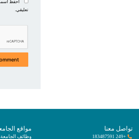
احفظ اسمي، 
تعليقي.
تواصل معنا
مواقع الجامع
+249 183487591
وظائف الجامعة