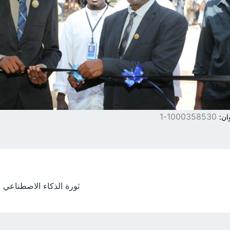
1000358530-1
ان: