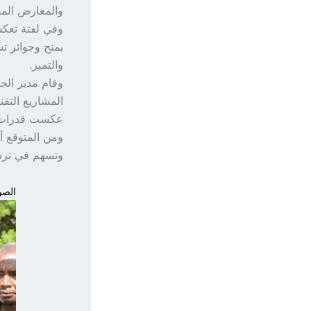
والمعارض المص
وفي لفتة تعكس
بمنح وجوائز ت
والتميز.
وقام مدير الج
المشاريع التقن
عكست قدرات طل
ومن المتوقع أن
وتسهم في ترسي
الصور