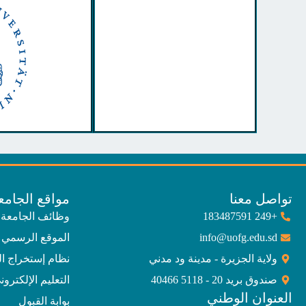
تواصل معنا
مواقع الجامع
+249 183487591
وظائف الجامعة
info@uofg.edu.sd
الموقع الرسمي 
ولاية الجزيرة - مدينة ود مدني
نظام إستخراج ا
صندوق بريد 20 - 5118 40466
التعليم الإلكترون
العنوان الوطني
بوابة القبول