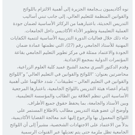
 أكاديميون بــجامعة الجزيرة إلى أهمية الالتزام باللوائح
قوانين المنظمة للتعليم العالي، إلى جانب تبني أساليب
دريس الحديثة، باعتبارهما من الركائز الأساسية لضمان جودة
ملية التعليمية وتطوير الأداء الأكاديمي داخل الجامعات.
 ذلك خلال فعاليات الدورة التدريبية الأساسية لتنمية الكفايات
المهنية للأستاذ الجامعي رقم (27)، التي نظمتها عمادة ضمان
ودة والاعتماد ممثلة في مركز تطوير التعليم الجامعي بقاعة
ؤتمرات الدولية بمجمع الإعدادية.
م الدكتور السري محمد الشيخ عميد كلية العلوم الزراعية،
ضرتين بعنوان: “اللوائح والقوانين في التعليم العالي” و“اللوائح
قوانين في التعليم العالي – تطبيقات”، شدد خلالهما على أهمية
ام أعضاء هيئة التدريس باللوائح الجامعية، باعتبارها المرجعية
ساسية التي تنظم العلاقة بين الطالب والمؤسسة التعليمية،
ن الأستاذ والجامعة، بما يحفظ حقوق جميع الأطراف.
ضح أن عضو هيئة التدريس مطالب بالاطلاع المستمر على
وائح المعمول بها والرجوع إليها عند معالجة القضايا الأكاديمية،
اً من الاعتماد على الاجتهادات الشخصية، مشيراً إلى أن اللوائح
امعية تظل ملزمة حتى يتم تعديلها عبر القنوات الرسمية