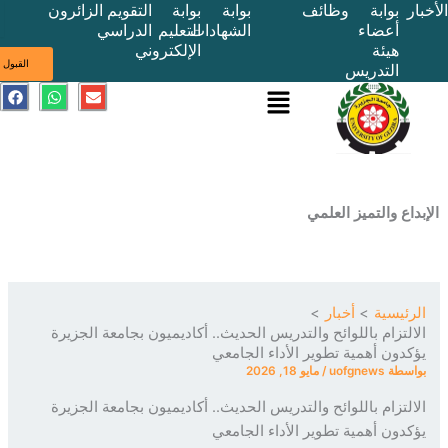
بوابة
وظائف
بوابة
بوابة
التقويم
الزائرون
أعضاء
الشهادات
التعليم
الدراسي
هيئة
الإلكتروني
ى
القبول
التدريس
القائمة
E
W
F
a
h
n
c
a
v
e
t
e
b
s
l
o
a
o
o
p
p
k
p
e
ع والتميز العلمي
ئيسية
أخبار
لتزام باللوائح والتدريس الحديث.. أكاديميون بجامعة الجزيرة
دون أهمية تطوير الأداء الجامعي
سطة
uofgnews
/
مايو 18, 2026
لتزام باللوائح والتدريس الحديث.. أكاديميون بجامعة الجزيرة
دون أهمية تطوير الأداء الجامعي