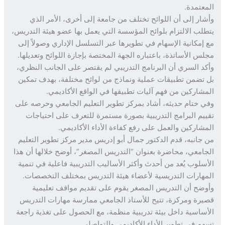
عتمدة.
ار إلى أن اللوائح تختلف من جامعة إلى أخرى، الأمر الذي
لب الالتزام بلوائح المؤسسة التي يعمل بها عضو هيئة التدريس،
إمكانية الإسهام في تطويرها عبر التسلسل الإداري وصولاً إلى
س الأساتذة، باعتباره الجهة المختصة بإجازة اللوائح وتعديلها.
د السري أن البرنامج التدريبي لم يقتصر على الجانب النظري،
تضمن تطبيقات عملية ونماذج من لوائح مختلفة، بهدف تمكين
شاركين من فهم آليات تطبيقها في الواقع الأكاديمي.
 ختام حديثه، أشاد بمركز تطوير التعليم الجامعي وحرصه على
يم البرامج التدريبية بصورة مستمرة للتعرف على احتياجات
شاركين والعمل على رفع كفاءة الأداء الأكاديمي.
جانبه، قدم الدكتور جمال أبو إدريس مدير مركز تطوير التعليم
امعي، محاضرة بعنوان “التدريس المصغر”، أوضح خلالها أن هذا
سلوب يُعد من أحدث وأكثر الأساليب التدريبية فاعلية في تنمية
هارات التدريسية لأعضاء هيئة التدريس بمختلف التخصصات.
ضح أن التدريس المصغر يقوم على تقديم مواقف تعليمية
رة ومركزة، تتيح للأستاذ الجامعي ممارسة مهارات التدريس
ساسية داخل بيئة تدريبية منظمة، مع الحصول على تغذية راجعة
م في تطوير الأداء الأكاديمي والتواصلي.