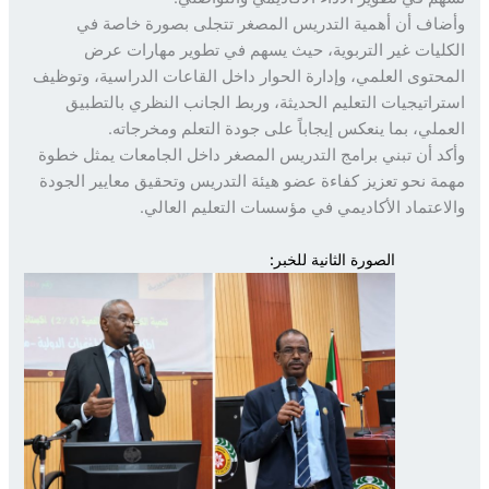
اف أن أهمية التدريس المصغر تتجلى بصورة خاصة في
ليات غير التربوية، حيث يسهم في تطوير مهارات عرض
حتوى العلمي، وإدارة الحوار داخل القاعات الدراسية، وتوظيف
راتيجيات التعليم الحديثة، وربط الجانب النظري بالتطبيق
ملي، بما ينعكس إيجاباً على جودة التعلم ومخرجاته.
د أن تبني برامج التدريس المصغر داخل الجامعات يمثل خطوة
ة نحو تعزيز كفاءة عضو هيئة التدريس وتحقيق معايير الجودة
اعتماد الأكاديمي في مؤسسات التعليم العالي.
الصورة الثانية للخبر: