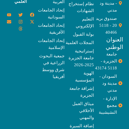
العلمي
العربية
- مدينة ود
نظام إستخراج
مدني
إتحاد الجامعات
الشهادات
Y
E
T
T
I
X
F
السودانية
o
n
w
n
h
a
-
صندوق بريد
التعليم
u
v
s
r
i
c
t
20 - 5118
إتحاد الجامعات
الإلكتروني
e
t
e
t
t
w
e
u
l
a
a
t
b
i
40466
الأفريقية
بوابة القبول
b
o
e
g
d
o
t
نوان
e
p
s
r
r
o
t
إتحاد الجامعات
المجلات العلمية
e
a
e
k
وطني
الإسلامية
m
r
إستراتيجية
جامعة
جمعية البحوث
جامعة الجزيرة
الجزيرة -
الزراعية في
2025-2026
5118 43174
شرق ووسط
الهوية
السودان -
أفريقيا
المؤسسية
مدينة ود
إشراقة جامعة
مدني
الجزيرة
الإدارة -
ميثاق العمل
مجمع
الأخلاقي
النشيشيبة
والمهني
إضافة السيرة