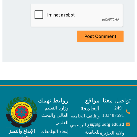
صل معنا
مواقع
روابط تهمك
الجامعة
+249
وزارة التعليم
183487591
العالي والبحث
وظائف الجامعة
العلمي
info@uofg.edu.sd
الموقع الرسمي
الإبداع والتميز
إتحاد الجامعات
للجامعة
ولاية الجزيرة