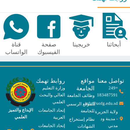
حاثنا
خريجينا
صفحة
قناة
الفيسبوك
الواتساب
صل معنا
مواقع
روابط تهمك
الجامعة
+249
وزارة التعليم
183487591
العالي والبحث
وظائف الجامعة
العلمي
info@uofg.edu.sd
الموقع الرسمي
الإبداع والتميز
إتحاد الجامعات
للجامعة
ولاية الجزيرة
العلمي
العربية
- مدينة ود
نظام إستخراج
مدني
إتحاد الجامعات
الشهادات
Y
E
T
T
I
X
F