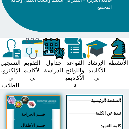
جامعة الجزيرة – التميز في التعليم والبحث العلمي وخدمة
المجتمع
شطة
الإرشاد
القواعد
جداول
التقويم
التسجيل
الأكاديم
واللوائح
الدراسة
الأكاديم
الإلكترون
ي
الأكاديمي
ي
ي
ة
للطلاب
صفحة الرئيسية
ذة عن الكلية
قسم الجراحة
قسم الأطفال
مة العميد