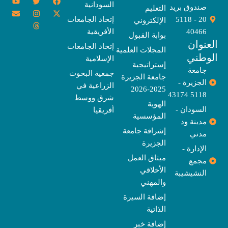
السودانية
o
n
w
n
h
a
-
صندوق بريد
التعليم
u
v
s
r
i
c
t
20 - 5118
إتحاد الجامعات
الإلكتروني
e
t
e
t
t
w
e
u
l
a
a
t
b
i
40466
الأفريقية
بوابة القبول
b
o
e
g
d
o
t
نوان
e
p
s
r
r
o
t
إتحاد الجامعات
المجلات العلمية
e
a
e
k
وطني
الإسلامية
m
r
إستراتيجية
جامعة
جمعية البحوث
جامعة الجزيرة
الجزيرة -
الزراعية في
2025-2026
5118 43174
شرق ووسط
الهوية
السودان -
أفريقيا
المؤسسية
مدينة ود
إشراقة جامعة
مدني
الجزيرة
الإدارة -
ميثاق العمل
مجمع
الأخلاقي
النشيشيبة
والمهني
إضافة السيرة
الذاتية
إضافة خبر