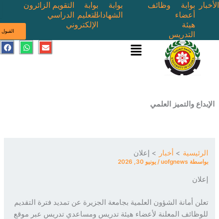
بوابة
وظائف
بوابة
بوابة
التقويم
الزائرون
أعضاء
الشهادات
التعليم
الدراسي
هيئة
الإلكتروني
ى
القبول
التدريس
القائمة
E
W
F
a
h
n
c
a
v
e
t
e
b
s
l
o
a
o
o
p
p
k
p
e
ع والتميز العلمي
ئيسية
أخبار
إعلان
سطة
uofgnews
/
يونيو 30, 2026
ان
ن أمانة الشؤون العلمية بجامعة الجزيرة عن تمديد فترة التقديم
ظائف المعلنة لأعضاء هيئة تدريس ومساعدي تدريس عبر موقع