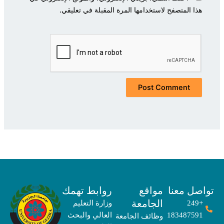
هذا المتصفح لاستخدامها المرة المقبلة في تعليقي.
صل معنا
مواقع
روابط تهمك
الجامعة
+249
وزارة التعليم
183487591
العالي والبحث
وظائف الجامعة