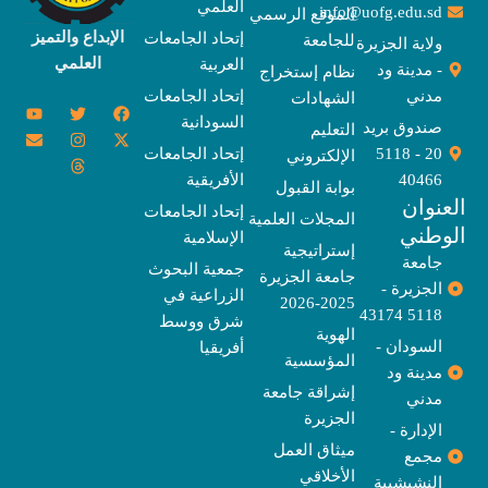
العلمي
info@uofg.edu.sd
الموقع الرسمي
الإبداع والتميز
إتحاد الجامعات
للجامعة
ولاية الجزيرة
العلمي
العربية
- مدينة ود
نظام إستخراج
مدني
إتحاد الجامعات
الشهادات
Y
E
T
T
I
X
F
السودانية
o
n
w
n
h
a
-
صندوق بريد
التعليم
u
v
s
r
i
c
t
20 - 5118
إتحاد الجامعات
الإلكتروني
e
t
e
t
t
w
e
u
l
a
a
t
b
i
40466
الأفريقية
بوابة القبول
b
o
e
g
d
o
t
نوان
e
p
s
r
r
o
t
إتحاد الجامعات
المجلات العلمية
e
a
e
k
وطني
الإسلامية
m
r
إستراتيجية
جامعة
جمعية البحوث
جامعة الجزيرة
الجزيرة -
الزراعية في
2025-2026
5118 43174
شرق ووسط
الهوية
السودان -
أفريقيا
المؤسسية
مدينة ود
إشراقة جامعة
مدني
الجزيرة
الإدارة -
ميثاق العمل
مجمع
الأخلاقي
النشيشيبة