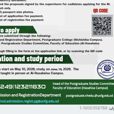
1000358788-1
ان: