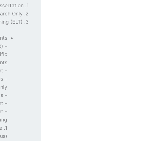
1. Master of Arts in English Language Teaching (ELT) by Courses and Dissertation.
2. Master of Arts in English Language Teaching (ELT) by Research Only.
3. Postgraduate Diploma in English Language Teaching (ELT).
ts:
t)
ific
ts.
– Valid identity document.
es
nly.
– Two (2) passport-size photos.
– Receipt of application fee payment.
– Receipt of registration fee payment.
ng:
e
s).