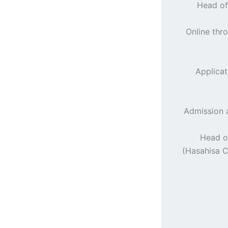
2. Head
3. Online t
Applicat
– Admission
– Head 
(Hasahisa C