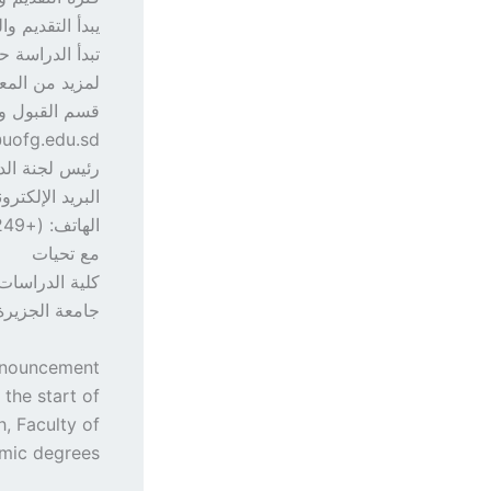
يبدأ التقديم والتسجيل
تبدأ الدراسة حضوري
لمزيد من المع
قسم القبول وال
@uofg.edu.sd
رئيس لجنة الدر
البريد الإلكتروني: te.nhedu@uofg.edu.sd
الهاتف: (+249) 123211830
مع تحيات
كلية الدراسات 
جامعة الجزيرة
nnouncement
the start of
, Faculty of
mic degrees: