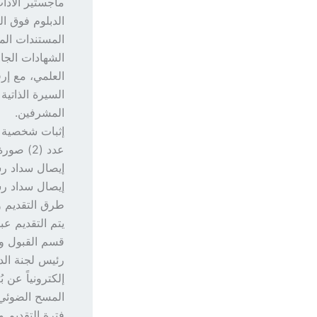
ماجستير الآدا
الدبلوم فوق ال
المستندات المط
الشهادات الجا
العلمي، مع إرف
السيرة الذاتي
المشرفين.
إثبات شخصية 
عدد (2) صورة فوتوغرافية بحجم الباسبورت.
إيصال سداد رس
إيصال سداد ر
طرق التقديم و
يتم التقديم عب
قسم القبول وا
رئيس لجنة الدر
المسح الضوئي لـ ode
فترة التقديم و