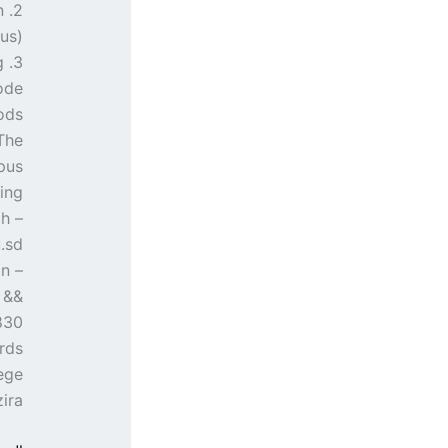
n
s).
g
de.
ods:
The
us.
ing:
gh
.sd
on
 &&
830
rds,
ge,
zira