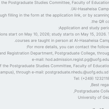
 of the Postgraduate Studies Committee, Faculty of Educatio
(Al-Hasaheisa Campu
hrough filling in the form at the application link, or by scannin
the QR co
Application and study peri
ions start on May 10, 2026; study starts on May 15, 2026. 
courses are taught in person at Al-Hasaheisa Camp
For more details, you can contact the follow
 and Registration Department, Postgraduate College, throu
e-mail: hod.admission.regist.pg@uofg.edu
of the Postgraduate Studies Committee, Faculty of Educati
ampus), through e-mail: postgraduate.nhedu.@uofg.edu.sd
Tel: (+249) 123211
Best rega
Postgraduate Colle
University of Ge