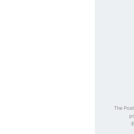
The Post
po
E