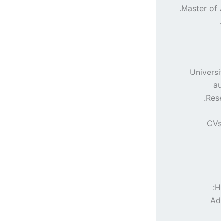
– Univer
au
Rese
– C
H
1.