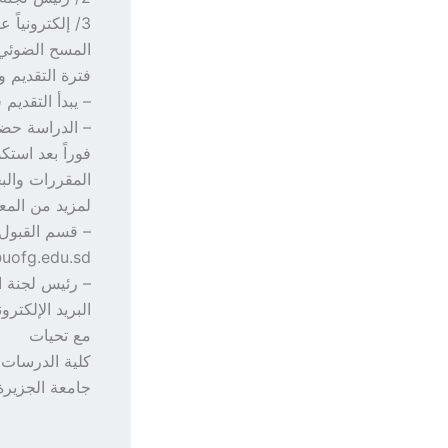
المسح الضوئي علي e
فترة التقديم و
– يبدأ التقديم فى 24 مايو 2026م، والتسجيل فى 1 
فوراً بعد استك
المقررات والب
لمزيد من المع
– قسم القبول و
@uofg.edu.sd
– رئيس لجنة ال
البريد الإلكتروني: elmugheira1984@gmail.com الهاتف: (+
مع تحيات
كلية الدرسات ا
جامعة الجزيرة