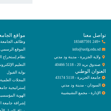
تواصل معنا
مواقع الجامع
+249 183487591
وظائف الجامعة
info@uofg.edu.sd
الموقع الرسمي 
ولاية الجزيرة - مدينة ود مدني
نظام إستخراج ا
صندوق بريد 20 - 5118 40466
التعليم الإلكترون
العنوان الوطني
بوابة القبول
جامعة الجزيرة - 5118 43174
المجلات العلمية
السودان - مدينة ود مدني
إستراتيجية جامعة الجز
الإدارة - مجمع النشيشيبة
الهوية المؤسسية
إشراقة جامعة ال
ميثاق العمل الأ