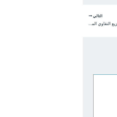
التالي
جامعة الجزيرة تدشن توزيع التقاوي المحسنة للموسم الزراعي 2026 وتدعم المزارعين عبر نموذج “الجامعة المنتجة”