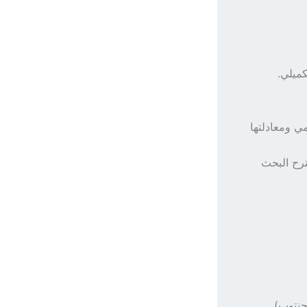
ي ومعادلتها
ترح البحث