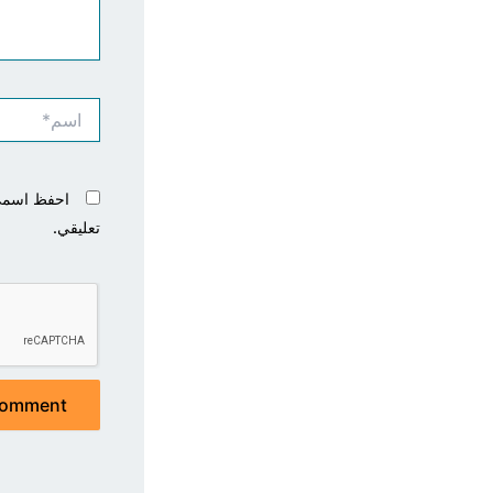
اسم*
احفظ اسمي، 
تعليقي.