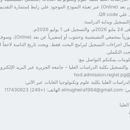
3/ إلكترونياً عن بعد (Online) عبر تعبئة النموذج الموجود علي رابط إستمارة ال
QR cod.
التسجيل وبداية الدراسة:
يوليو 2026م.
– الدراسة حضورياً بمجمعي النشيشيبة 
مال اجراءات التسجيل لبرامج البحث فقط، ويحدد تاريخ الداسة لاحقاً ل
حث التكملي.
لومات يمكنكم التواصل مع:
التسجيل بكلية الدراسات العليا – جامعة الجزيرة عبر البريد الإلكترون
hod.admission.regist.pg
دراسات العليا بكلية علوم وتكنولوجيا الغابات عبر الاَتي:
249) 117430923
لعليا