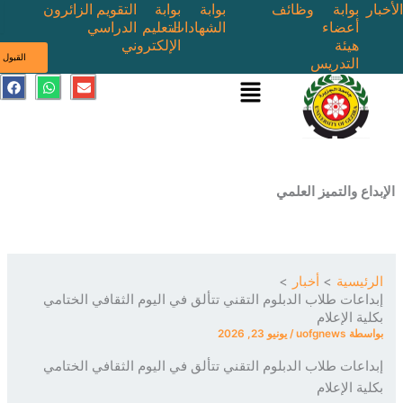
بوابة
وظائف
بوابة
بوابة
التقويم
الزائرون
أعضاء
الشهادات
التعليم
الدراسي
هيئة
الإلكتروني
ى
القبول
التدريس
القائمة
E
W
F
a
h
n
c
a
v
e
t
e
b
s
l
o
a
o
o
p
p
k
p
e
ع والتميز العلمي
ئيسية
أخبار
اعات طلاب الدبلوم التقني تتألق في اليوم الثقافي الختامي
ة الإعلام
سطة
uofgnews
/
يونيو 23, 2026
اعات طلاب الدبلوم التقني تتألق في اليوم الثقافي الختامي
ة الإعلام