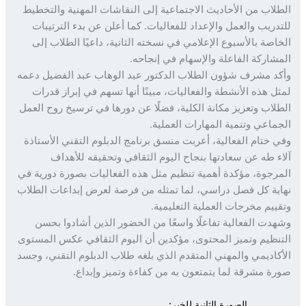
لاب من الأحاديث الاجتماعية إلى النقاشات المهنية والتخطيط
دريب والعمل والإعداد للفعاليات. كما أعلن عن بدء الترتيبات
اصة بالأسبوع الإعلامي في نسخته الثانية، داعيًا الطلاب إلى
شاركة الفاعلة والإسهام في إنجاحه.
د مشرف شؤون الطلاب الدكتور عبد الوهاب عبد الفضيل دعمه
ل هذه الأنشطة والفعاليات، مبينًا أنها تسهم في إبراز قدرات
لاب وتعزيز مكانة الكلية، فضلًا عن دورها في ترسيخ روح العمل
ماعي وتنمية المهارات العملية.
 ختام الفعالية، أعربت منسق برنامج الدبلوم التقني الأستاذة
ء طه عن سعادتها بنجاح اليوم الثقافي وتحقيقه للأهداف
رجوة، مؤكدة أهمية تنظيم مثل هذه الفعاليات بصورة دورية في
ية كل فصل دراسي، لما تمثله من فرصة لعرض إبداعات الطلاب
ييم مخرجات العملية التعليمية.
دت الفعالية تفاعلًا واسعًا من الحضور الذين أشادوا بحسن
نظيم وتميز المحتوى، مؤكدين أن اليوم الثقافي عكس المستوى
كاديمي والمهني المتقدم الذي بلغه طلاب الدبلوم التقني، وجسد
ة مشرقة لما يتمتعون به من كفاءة وتميز وإبداع.
الصورة الثانية للخبر: