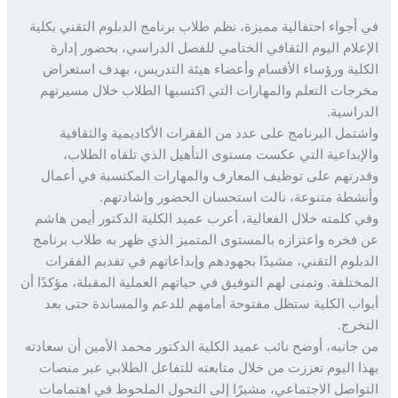
أجواء احتفالية مميزة، نظم طلاب برنامج الدبلوم التقني بكلية
علام اليوم الثقافي الختامي للفصل الدراسي، بحضور إدارة
لية ورؤساء الأقسام وأعضاء هيئة التدريس، بهدف استعراض
جات التعلم والمهارات التي اكتسبها الطلاب خلال مسيرتهم
راسية.
تمل البرنامج على عدد من الفقرات الأكاديمية والثقافية
إبداعية التي عكست مستوى التأهيل الذي تلقاه الطلاب،
رتهم على توظيف المعارف والمهارات المكتسبة في أعمال
شطة متنوعة، نالت استحسان الحضور وإشادتهم.
 كلمته خلال الفعالية، أعرب عميد الكلية الدكتور أيمن هاشم
فخره واعتزازه بالمستوى المتميز الذي ظهر به طلاب برنامج
بلوم التقني، مشيدًا بجهودهم وإبداعاتهم في تقديم الفقرات
ختلفة. وتمنى لهم التوفيق في حياتهم العملية المقبلة، مؤكدًا أن
اب الكلية ستظل مفتوحة أمامهم للدعم والمساندة حتى بعد
خرج.
جانبه، أوضح نائب عميد الكلية الدكتور محمد الأمين أن سعادته
ا اليوم تعززت من خلال متابعته للتفاعل الطلابي عبر منصات
واصل الاجتماعي، مشيرًا إلى التحول الملحوظ في اهتمامات