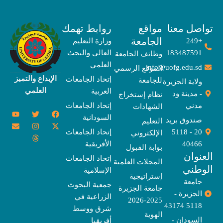
صل معنا
مواقع
روابط تهمك
الجامعة
+249
وزارة التعليم
183487591
العالي والبحث
وظائف الجامعة
العلمي
info@uofg.edu.sd
الموقع الرسمي
الإبداع والتميز
إتحاد الجامعات
للجامعة
ولاية الجزيرة
العلمي
العربية
- مدينة ود
نظام إستخراج
مدني
إتحاد الجامعات
الشهادات
Y
E
T
T
I
X
F
السودانية
o
n
w
n
h
a
-
صندوق بريد
التعليم
u
v
s
r
i
c
t
20 - 5118
إتحاد الجامعات
الإلكتروني
e
t
e
t
t
w
e
u
l
a
a
t
b
i
40466
الأفريقية
بوابة القبول
b
o
e
g
d
o
t
نوان
e
p
s
r
r
o
t
إتحاد الجامعات
المجلات العلمية
e
a
e
k
وطني
الإسلامية
m
r
إستراتيجية
جامعة
جمعية البحوث
جامعة الجزيرة
الجزيرة -
الزراعية في
2025-2026
5118 43174
شرق ووسط
الهوية
السودان -
أفريقيا