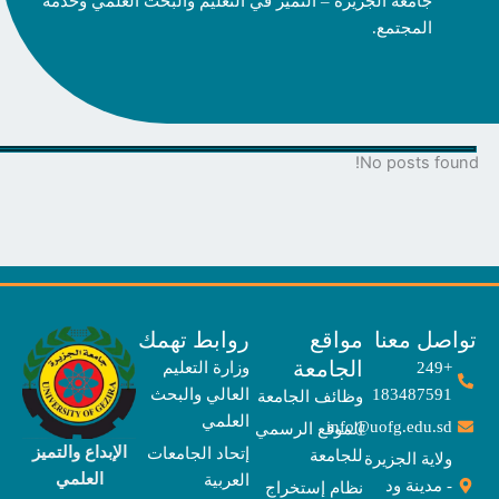
جامعة الجزيرة – التميز في التعليم والبحث العلمي وخدمة
المجتمع.
No posts fo
صل معنا
مواقع
روابط تهمك
الجامعة
+249
وزارة التعليم
183487591
العالي والبحث
وظائف الجامعة
العلمي
info@uofg.edu.sd
الموقع الرسمي
الإبداع والتميز
إتحاد الجامعات
للجامعة
ولاية الجزيرة
العلمي
العربية
- مدينة ود
نظام إستخراج