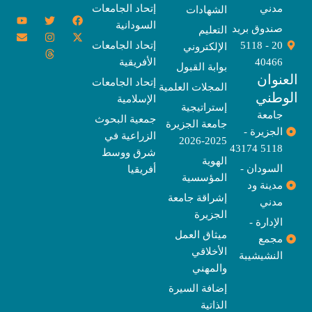
مدني
إتحاد الجامعات
الشهادات
Y
E
T
T
I
X
F
السودانية
o
n
w
n
h
a
-
صندوق بريد
التعليم
u
v
s
r
i
c
t
20 - 5118
إتحاد الجامعات
الإلكتروني
e
t
e
t
t
w
e
u
l
a
a
t
b
i
40466
الأفريقية
بوابة القبول
b
o
e
g
d
o
t
نوان
e
p
s
r
r
o
t
إتحاد الجامعات
المجلات العلمية
e
a
e
k
وطني
الإسلامية
m
r
إستراتيجية
جامعة
جمعية البحوث
جامعة الجزيرة
الجزيرة -
الزراعية في
2025-2026
5118 43174
شرق ووسط
الهوية
السودان -
أفريقيا
المؤسسية
مدينة ود
إشراقة جامعة
مدني
الجزيرة
الإدارة -
ميثاق العمل
مجمع
الأخلاقي
النشيشيبة
والمهني
إضافة السيرة
الذاتية