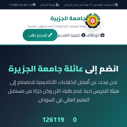
آخر موعد للتقديم: 15 يوماً من تاريخ الإعلان
لوحة التحكم
info@uofg.edu.sd
جامعة الجزيرة
بوابة التوظيف الإلكترونية | أمانة الشؤون العلمية
الوظائف
كيفية التقديم
تقديم طلب
انضم إلى
عائلة جامعة الجزيرة
نحن نبحث عن أفضل الكفاءات الأكاديمية للانضمام إلى
هيئة التدريس لدينا. قدم طلبك الآن وكن جزءًا من مستقبل
التعليم العالي في السودان.
1261
19
0